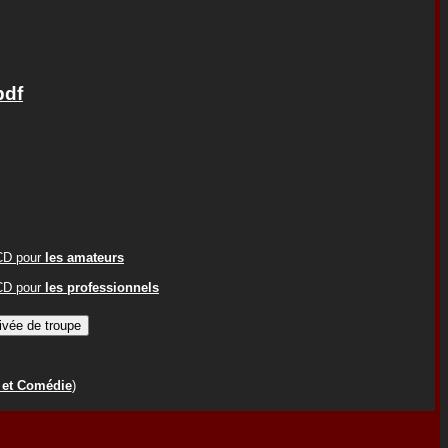
pdf
ACD pour
les amateurs
ACD pour
les professionnels
 et Comédie
)