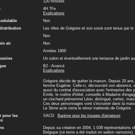
120 minutes
)
4H 7Fe
Explications
modulable
Non
 distribution
Les rôles de Grégoire et son sosie sont tenus par 
Non
in air
Non
Années 1900
ssoires
Un salon et éventuellement une terrasse de jardin a
gue
B2 - Avancé
Explications
Grégoire décide de quitter la maison. Depuis 20 ans, 
femme Eugénie. Celle-ci, découvrant son absence, est 
aussi du contrat d'association avec l'entreprise des p
Emile, le maître d'hôtel, conseille à Madame d'eng
un clochard prénommé Léon, distingué, certes, mais 
Ces deux personnages vont s'incruster dans la mais
Le 3ème acte verra le retour inattendu de Grégoire.
r pour les
SACD
Barème pour les troupes d'amateurs
ns
ns
Depuis sa création en 2004, 1 039 représentations of
Belgique (ce texte a été traduit en wallon namurois).