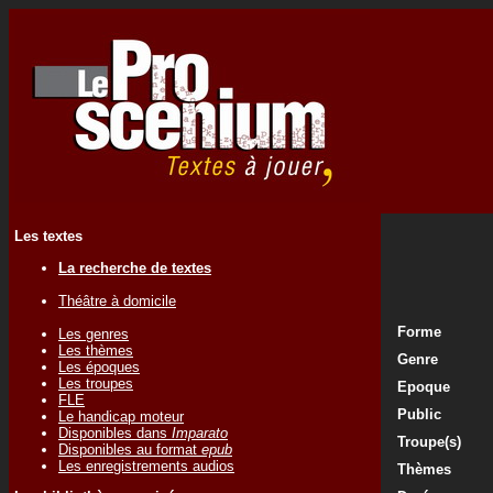
Les textes
La recherche de textes
Théâtre à domicile
Forme
Les genres
Les thèmes
Genre
Les époques
Les troupes
Epoque
FLE
Public
Le handicap moteur
Disponibles dans
Imparato
Troupe(s)
Disponibles au format
epub
Les enregistrements audios
Thèmes