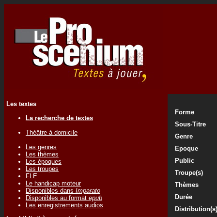
Les textes
Forme
La recherche de textes
Sous-Titre
Théâtre à domicile
Genre
Les genres
Epoque
Les thèmes
Public
Les époques
Les troupes
Troupe(s)
FLE
Le handicap moteur
Thèmes
Disponibles dans
Imparato
Durée
Disponibles au format
epub
Les enregistrements audios
Distribution(s