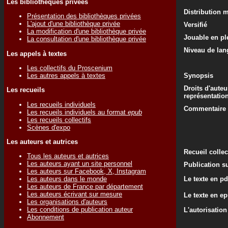
Les bibliothèques privées
Distribution 
Présentation des bibliothèques privées
L'ajout d'une bibliothèque privée
Versifié
La modification d'une bibliothèque privée
Jouable en ple
La consultation d'une bibliothèque privée
Niveau de lan
Les appels à textes
Les collectifs du Proscenium
Les autres appels à textes
Synopsis
Droits d'auteu
Les recueils
représentatio
Les recueils individuels
Commentaire d
Les recueils individuels au format
epub
Les recueils collectifs
Scènes d'expo
Les auteurs et autrices
Recueil colle
Tous les auteurs et autrices
Les auteurs ayant un site personnel
Publication su
Les auteurs sur Facebook, X, Instagram
Le texte en pd
Les auteurs dans le monde
Les auteurs de France par département
Les auteurs écrivant sur mesure
Le texte en e
Les organisations d'auteurs
Les conditions de publication auteur
L'autorisation
Abonnement