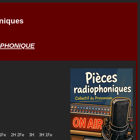
niques
IOPHONIQUE
H 1Fe 2H 2Fe 3H 3H 1Fe