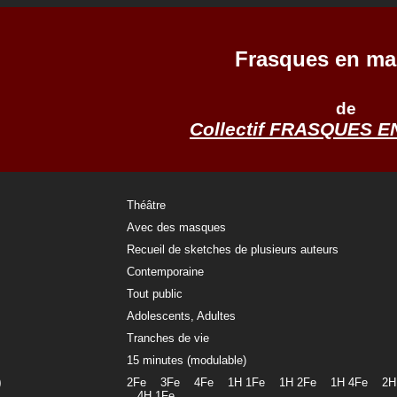
Frasques en m
de
Collectif FRASQUES 
Théâtre
Avec des masques
Recueil de sketches de plusieurs auteurs
Contemporaine
Tout public
Adolescents, Adultes
Tranches de vie
15 minutes (modulable)
)
2Fe 3Fe 4Fe 1H 1Fe 1H 2Fe 1H 4Fe 2
4H 1Fe