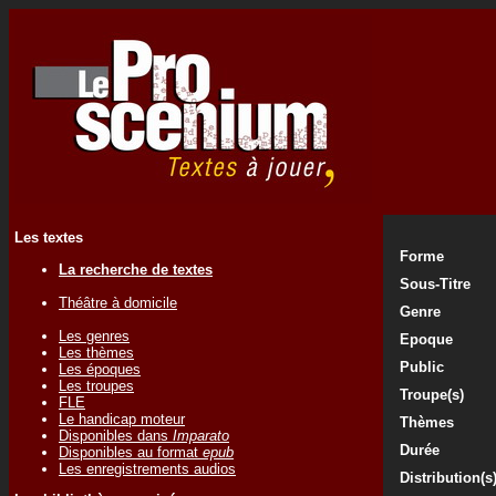
Les textes
Forme
La recherche de textes
Sous-Titre
Théâtre à domicile
Genre
Les genres
Epoque
Les thèmes
Public
Les époques
Les troupes
Troupe(s)
FLE
Le handicap moteur
Thèmes
Disponibles dans
Imparato
Durée
Disponibles au format
epub
Les enregistrements audios
Distribution(s