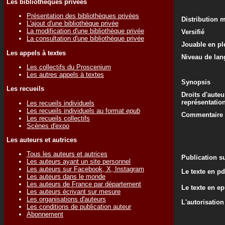
Les bibliothèques privées
Présentation des bibliothèques privées
Distribution 
L'ajout d'une bibliothèque privée
La modification d'une bibliothèque privée
Versifié
La consultation d'une bibliothèque privée
Jouable en ple
Les appels à textes
Niveau de lan
Les collectifs du Proscenium
Les autres appels à textes
Synopsis
Les recueils
Droits d'auteu
représentatio
Les recueils individuels
Les recueils individuels au format
epub
Commentaire d
Les recueils collectifs
Scènes d'expo
Les auteurs et autrices
Tous les auteurs et autrices
Publication su
Les auteurs ayant un site personnel
Les auteurs sur Facebook, X, Instagram
Le texte en pd
Les auteurs dans le monde
Les auteurs de France par département
Le texte en e
Les auteurs écrivant sur mesure
Les organisations d'auteurs
L'autorisation
Les conditions de publication auteur
Abonnement