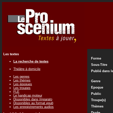
Les textes
Forme
La recherche de textes
Sous-Titre
Théâtre à domicile
Publié dans le
Les genres
Les thèmes
Genre
Les époques
Epoque
Les troupes
FLE
Public
Le handicap moteur
Disponibles dans
Imparato
Troupe(s)
Disponibles au format
epub
Thèmes
Les enregistrements audios
Durée