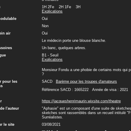
)
1H 2Fe 2H 1Fe 3H
Explications
modulable
Oui
Non
in air
Oui
Le médecin porte une blouse blanche.
ssoires
Un banc, quelques arbres.
gue
B1 - Seuil
Explications
Monsieur Fondu a une phobie de certains mots qui pro
?
r pour les
SACD
Barème pour les troupes d'amateurs
ns
Référence SACD : 1665222 Année de visa : 2021
ur
https://jacqueshenrimaurin.wixsite.com/theatre
e l'auteur
"Aphasie" est un composant d'une suite de sketches 
sketches sont rassemblés dans un recueil intitulé "
Surréalistes.
r le site
03/08/2021