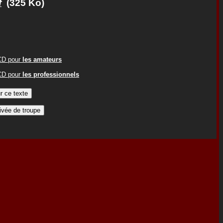
f
(325 Ko)
ACD pour
les amateurs
ACD pour
les professionnels