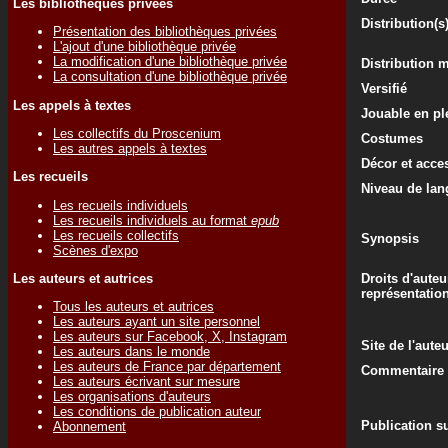
Les bibliothèques privées
Distribution(s
Présentation des bibliothèques privées
L'ajout d'une bibliothèque privée
La modification d'une bibliothèque privée
Distribution 
La consultation d'une bibliothèque privée
Versifié
Les appels à textes
Jouable en ple
Les collectifs du Proscenium
Costumes
Les autres appels à textes
Décor et acce
Les recueils
Niveau de lan
Les recueils individuels
Les recueils individuels au format
epub
Les recueils collectifs
Synopsis
Scènes d'expo
Les auteurs et autrices
Droits d'auteu
représentatio
Tous les auteurs et autrices
Les auteurs ayant un site personnel
Les auteurs sur Facebook, X, Instagram
Site de l'aute
Les auteurs dans le monde
Les auteurs de France par département
Commentaire d
Les auteurs écrivant sur mesure
Les organisations d'auteurs
Les conditions de publication auteur
Publication su
Abonnement