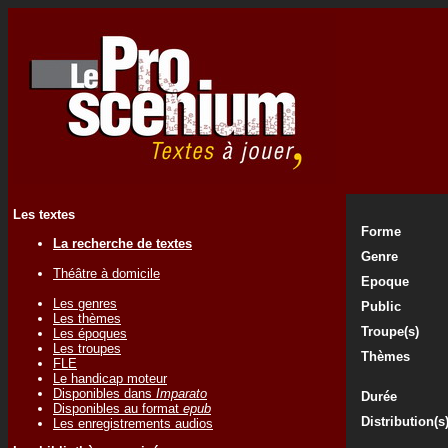
Les textes
Forme
La recherche de textes
Genre
Théâtre à domicile
Epoque
Les genres
Public
Les thèmes
Troupe(s)
Les époques
Les troupes
Thèmes
FLE
Le handicap moteur
Disponibles dans
Imparato
Durée
Disponibles au format
epub
Distribution(s
Les enregistrements audios