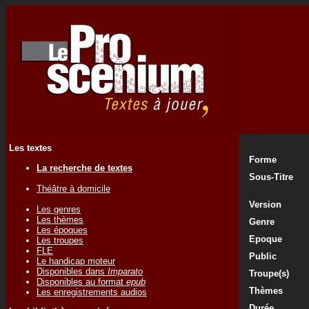
Les textes
Forme
La recherche de textes
Sous-Titre
Théâtre à domicile
Version
Les genres
Les thèmes
Genre
Les époques
Epoque
Les troupes
FLE
Public
Le handicap moteur
Disponibles dans
Imparato
Troupe(s)
Disponibles au format
epub
Thèmes
Les enregistrements audios
Durée