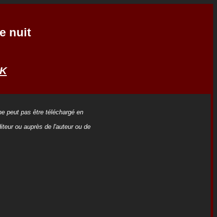
e nuit
CK
 ne peut pas être téléchargé en
iteur ou auprès de l'auteur ou de