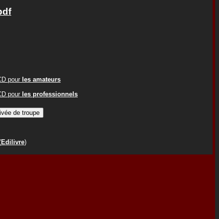
pdf
ACD pour
les amateurs
ACD pour
les professionnels
(
Edilivre
)