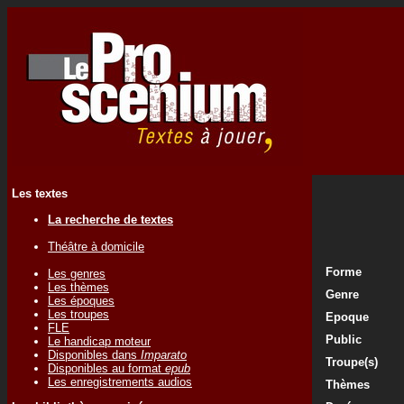
Les textes
La recherche de textes
Théâtre à domicile
Forme
Les genres
Les thèmes
Genre
Les époques
Les troupes
Epoque
FLE
Public
Le handicap moteur
Disponibles dans
Imparato
Troupe(s)
Disponibles au format
epub
Les enregistrements audios
Thèmes