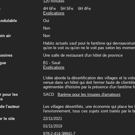
120 minutes
)
4H 6Fe 5H 5Fe 6H 4Fe
Explications
modulable
Oui
Non
in air
Non
Habits actuels sauf pour le fantôme qui devraavoir
qu'on le voit ou qu'on ne le voit pas selon les momen
ssoires
Une salle de restaurant d'un hôtel de province
gue
B1 - Seuil
Explications
L'idée aborde la désertification des villages et la vo
venue dans un hôtel qui doit fermer faute de clientè
agrémentée d'histoire par la présence d'un fantôme 
r pour les
SACD
Barème pour les troupes d'amateurs
ns
e l'auteur
Les villages désertifiés, une économie qui place les 
l'environnement, tous ces sujets sont traités par le b
r le site
22/11/2021
01/11/2019
978-2-414-38841-7