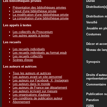
Les bibliothèques privées
Durée
Distribution(s
Présentation des bibliothèques privées
L'ajout d'une bibliothèque privée
La modification d'une bibliothèque privée
Distribution 
La consultation d'une bibliothèque privée
Versifié
Les appels à textes
Jouable en ple
Les collectifs du Proscenium
Costumes
Les autres appels à textes
Les recueils
Décor et acce
Les recueils individuels
Niveau de lan
Les recueils individuels au format
epub
Les recueils collectifs
Scènes d'expo
Synopsis
Les auteurs et autrices
Tous les auteurs et autrices
Droits d'auteu
Les auteurs ayant un site personnel
représentatio
Les auteurs sur Facebook, X, Instagram
Les auteurs dans le monde
Commentaire d
Les auteurs de France par département
Les auteurs écrivant sur mesure
Publication su
Les organisations d'auteurs
Les conditions de publication auteur
Parution
Abonnement
ISBN