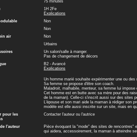
75 minutes
)
1H 2Fe
Explications
modulable
Non
Non
in air
Non
Urbains
ssoires
Un salon/salle à manger.
Pas de changement de décors
gue
B2 - Avancé
Explications
Un homme marié souhaite expérimenter une ou des re
Sa femme se propose d'être son coach.
Maladroit, malhabile, menteur, sa femme lui impose d
Cet homme est en butte avec sa mère pour des rais
de la maman). Celle-ci s'inscrit aussi sur des sites 
L'épouse et son mari aide la maman à rédiger son prof
modèle est elle aussi inscrite sur un site, mais en qu
r pour les
Contacter l'auteur ou l'autrice
ns
e l'auteur
Pièce évoquant la "mode" des sites de rencontres" et 
qui aidera, accessoirement, la maman à atteindre ses