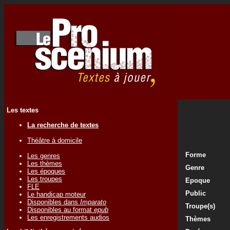
Les textes
La recherche de textes
Théâtre à domicile
Forme
Les genres
Les thèmes
Genre
Les époques
Les troupes
Epoque
FLE
Public
Le handicap moteur
Disponibles dans
Imparato
Troupe(s)
Disponibles au format
epub
Les enregistrements audios
Thèmes