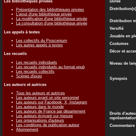
Les bibliothèques privées
Durée
Distribution(s
Présentation des bibliothèques privées
L'ajout d'une bibliothèque privée
La modification d'une bibliothèque privée
Distribution 
La consultation d'une bibliothèque privée
Versifié
Les appels à textes
Jouable en ple
Les collectifs du Proscenium
Costumes
Les autres appels à textes
Décor et acce
Les recueils
Les recueils individuels
Niveau de lan
Les recueils individuels au format
epub
Les recueils collectifs
Scènes d'expo
Synopsis
Les auteurs et autrices
Tous les auteurs et autrices
Les auteurs ayant un site personnel
Les auteurs sur Facebook, X, Instagram
Les auteurs dans le monde
Les auteurs de France par département
Droits d'auteu
Les auteurs écrivant sur mesure
représentatio
Les organisations d'auteurs
Les conditions de publication auteur
Commentaire d
Abonnement