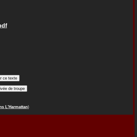
pdf
ns L'Harmattan
)