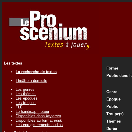
Les textes
Forme
La recherche de textes
Publié dans le
Théâtre à domicile
Les genres
Genre
Les thèmes
Les époques
Epoque
Les troupes
Public
FLE
Le handicap moteur
Troupe(s)
Disponibles dans
Imparato
Disponibles au format
epub
Thèmes
Les enregistrements audios
Durée