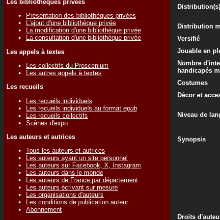
Les bibliothèques privées
Distribution(s
Présentation des bibliothèques privées
L'ajout d'une bibliothèque privée
Distribution 
La modification d'une bibliothèque privée
La consultation d'une bibliothèque privée
Versifié
Jouable en ple
Les appels à textes
Nombre d'inte
Les collectifs du Proscenium
handicapés m
Les autres appels à textes
Costumes
Les recueils
Décor et acce
Les recueils individuels
Les recueils individuels au format
epub
Niveau de lan
Les recueils collectifs
Scènes d'expo
Les auteurs et autrices
Synopsis
Tous les auteurs et autrices
Les auteurs ayant un site personnel
Les auteurs sur Facebook, X, Instagram
Les auteurs dans le monde
Les auteurs de France par département
Les auteurs écrivant sur mesure
Les organisations d'auteurs
Les conditions de publication auteur
Abonnement
Droits d'auteu