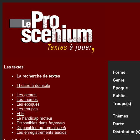
Les textes
Forme
La recherche de textes
Genre
Théâtre à domicile
Epoque
Les genres
Public
Les thèmes
Troupe(s)
Les époques
Les troupes
FLE
Thèmes
Le handicap moteur
Disponibles dans
Imparato
Durée
Disponibles au format
epub
Distribution(s
Les enregistrements audios