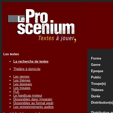
Les textes
Forme
La recherche de textes
Genre
Théâtre à domicile
Epoque
Les genres
Public
Les thèmes
Troupe(s)
Les époques
Les troupes
Thèmes
FLE
Le handicap moteur
Durée
Disponibles dans
Imparato
Distribution(s
Disponibles au format
epub
Les enregistrements audios
Distribution 