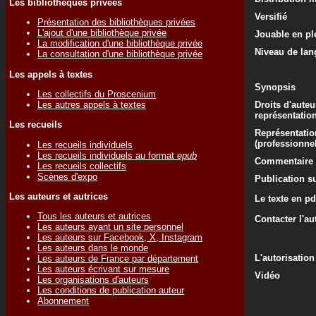
Les bibliothèques privées
Versifié
Présentation des bibliothèques privées
L'ajout d'une bibliothèque privée
Jouable en ple
La modification d'une bibliothèque privée
Niveau de lan
La consultation d'une bibliothèque privée
Les appels à textes
Synopsis
Les collectifs du Proscenium
Les autres appels à textes
Droits d'auteu
représentatio
Les recueils
Représentatio
(professionne
Les recueils individuels
Les recueils individuels au format
epub
Commentaire d
Les recueils collectifs
Scènes d'expo
Publication su
Les auteurs et autrices
Le texte en pd
Tous les auteurs et autrices
Contacter l'au
Les auteurs ayant un site personnel
Les auteurs sur Facebook, X, Instagram
Les auteurs dans le monde
L'autorisation
Les auteurs de France par département
Les auteurs écrivant sur mesure
Vidéo
Les organisations d'auteurs
Les conditions de publication auteur
Abonnement