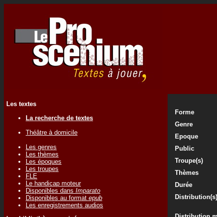
Les textes
Forme
La recherche de textes
Genre
Théâtre à domicile
Epoque
Les genres
Public
Les thèmes
Troupe(s)
Les époques
Les troupes
Thèmes
FLE
Le handicap moteur
Durée
Disponibles dans
Imparato
Distribution(s
Disponibles au format
epub
Les enregistrements audios
Distribution 