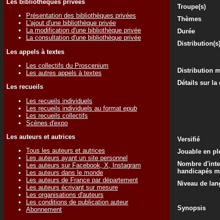
Les bibliothèques privées
Troupe(s)
Présentation des bibliothèques privées
Thèmes
L'ajout d'une bibliothèque privée
La modification d'une bibliothèque privée
Durée
La consultation d'une bibliothèque privée
Distribution(s
Les appels à textes
Les collectifs du Proscenium
Distribution 
Les autres appels à textes
Détails sur la
Les recueils
Les recueils individuels
Les recueils individuels au format
epub
Les recueils collectifs
Scènes d'expo
Les auteurs et autrices
Versifié
Tous les auteurs et autrices
Jouable en ple
Les auteurs ayant un site personnel
Nombre d'inte
Les auteurs sur Facebook, X, Instagram
handicapés m
Les auteurs dans le monde
Les auteurs de France par département
Niveau de lan
Les auteurs écrivant sur mesure
Les organisations d'auteurs
Les conditions de publication auteur
Synopsis
Abonnement