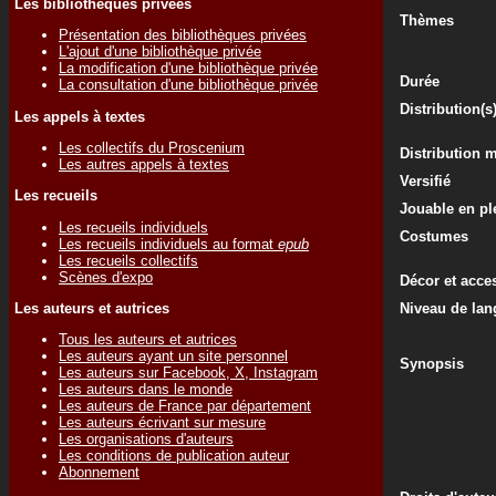
Les bibliothèques privées
Thèmes
Présentation des bibliothèques privées
L'ajout d'une bibliothèque privée
La modification d'une bibliothèque privée
Durée
La consultation d'une bibliothèque privée
Distribution(s
Les appels à textes
Les collectifs du Proscenium
Distribution 
Les autres appels à textes
Versifié
Les recueils
Jouable en ple
Les recueils individuels
Costumes
Les recueils individuels au format
epub
Les recueils collectifs
Scènes d'expo
Décor et acce
Les auteurs et autrices
Niveau de lan
Tous les auteurs et autrices
Les auteurs ayant un site personnel
Synopsis
Les auteurs sur Facebook, X, Instagram
Les auteurs dans le monde
Les auteurs de France par département
Les auteurs écrivant sur mesure
Les organisations d'auteurs
Les conditions de publication auteur
Abonnement