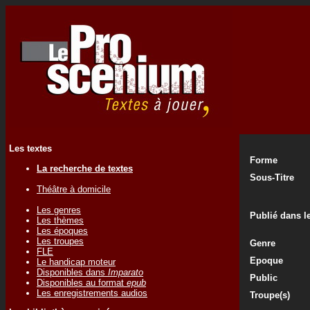
Les textes
Forme
La recherche de textes
Sous-Titre
Théâtre à domicile
Les genres
Publié dans le
Les thèmes
Les époques
Les troupes
Genre
FLE
Epoque
Le handicap moteur
Disponibles dans
Imparato
Public
Disponibles au format
epub
Les enregistrements audios
Troupe(s)