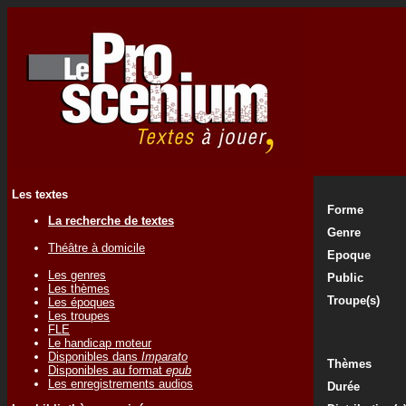
Les textes
Forme
La recherche de textes
Genre
Théâtre à domicile
Epoque
Les genres
Public
Les thèmes
Troupe(s)
Les époques
Les troupes
FLE
Le handicap moteur
Disponibles dans
Imparato
Thèmes
Disponibles au format
epub
Les enregistrements audios
Durée