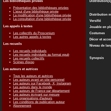
Les bibliothèques privées
Distribution(s
Présentation des bibliothèques privées
L'ajout d'une bibliothèque privée
Distribution 
La modification d'une bibliothèque privée
La consultation d'une bibliothèque privée
Versifié
Les appels à textes
Jouable en ple
Les collectifs du Proscenium
Costumes
Les autres appels à textes
Décor et acce
Les recueils
Niveau de lan
Les recueils individuels
Les recueils individuels au format
epub
Synopsis
Les recueils collectifs
Scènes d'expo
Les auteurs et autrices
Tous les auteurs et autrices
Les auteurs ayant un site personnel
Les auteurs sur Facebook, X, Instagram
Les auteurs dans le monde
Les auteurs de France par département
Les auteurs écrivant sur mesure
Les organisations d'auteurs
Les conditions de publication auteur
Abonnement