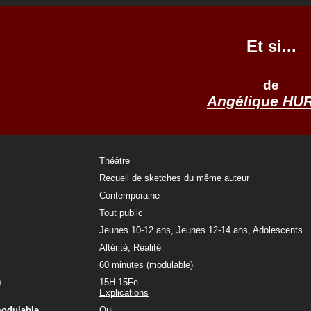
Et si...
de
Angélique HU
Théâtre
Recueil de sketches du même auteur
Contemporaine
Tout public
Jeunes 10-12 ans, Jeunes 12-14 ans, Adolescents
Altérité, Réalité
60 minutes (modulable)
)
15H 15Fe
Explications
modulable
Oui