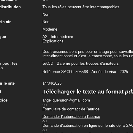
 distribution
Tous les rôles peuvent être interchangeables.
Non
in air
Non
Moderne
gue
A2 - Intermédiaire
Explications
Des troisièmes sont pris pour un stage pour surveiller
inter-dimentionnel et c'est la catastrophe, tous les 
r pour les
SACD
Barème pour les troupes d'amateurs
ns
Référence SACD : 805568 Année de visa : 2025
r le site
14/04/2025
Télécharger le texte au format
pd
f
trice
angeliquehuron@gmail.com
ou
Formulaire de contact de l'autrice
Demander l'autorisation à l'autrice
ou
Demande d'autorisation en ligne sur le site de la S
ou