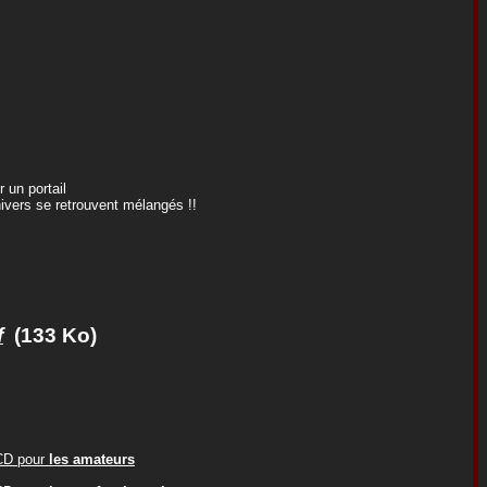
 un portail
univers se retrouvent mélangés !!
f
(133 Ko)
ACD pour
les amateurs