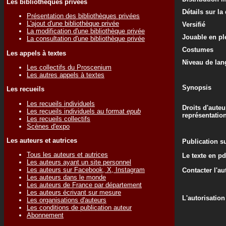
Les bibliothèques privées
Détails sur la
Présentation des bibliothèques privées
L'ajout d'une bibliothèque privée
Versifié
La modification d'une bibliothèque privée
Jouable en ple
La consultation d'une bibliothèque privée
Costumes
Les appels à textes
Niveau de lan
Les collectifs du Proscenium
Les autres appels à textes
Synopsis
Les recueils
Les recueils individuels
Droits d'auteu
Les recueils individuels au format
epub
représentatio
Les recueils collectifs
Scènes d'expo
Les auteurs et autrices
Publication su
Tous les auteurs et autrices
Le texte en pd
Les auteurs ayant un site personnel
Les auteurs sur Facebook, X, Instagram
Contacter l'au
Les auteurs dans le monde
Les auteurs de France par département
Les auteurs écrivant sur mesure
L'autorisation
Les organisations d'auteurs
Les conditions de publication auteur
Abonnement