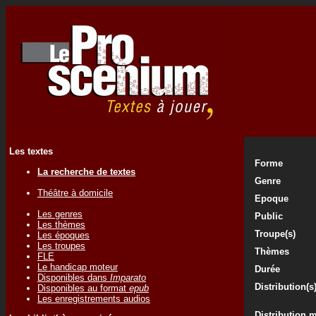
Les textes
Forme
La recherche de textes
Genre
Théâtre à domicile
Epoque
Les genres
Public
Les thèmes
Troupe(s)
Les époques
Les troupes
Thèmes
FLE
Le handicap moteur
Durée
Disponibles dans
Imparato
Distribution(s
Disponibles au format
epub
Les enregistrements audios
Distribution 