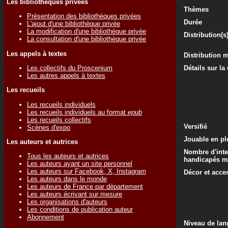
Les bibliothèques privées
Thèmes
Présentation des bibliothèques privées
Durée
L'ajout d'une bibliothèque privée
La modification d'une bibliothèque privée
Distribution(s
La consultation d'une bibliothèque privée
Les appels à textes
Distribution 
Les collectifs du Proscenium
Détails sur la
Les autres appels à textes
Les recueils
Les recueils individuels
Les recueils individuels au format
epub
Les recueils collectifs
Versifié
Scènes d'expo
Jouable en ple
Les auteurs et autrices
Nombre d'inte
Tous les auteurs et autrices
handicapés m
Les auteurs ayant un site personnel
Les auteurs sur Facebook, X, Instagram
Décor et acce
Les auteurs dans le monde
Les auteurs de France par département
Les auteurs écrivant sur mesure
Les organisations d'auteurs
Les conditions de publication auteur
Abonnement
Niveau de lan