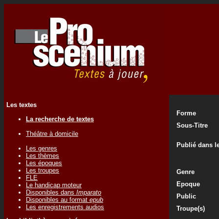
Les textes
Forme
La recherche de textes
Sous-Titre
Théâtre à domicile
Publié dans le
Les genres
Les thèmes
Les époques
Les troupes
Genre
FLE
Epoque
Le handicap moteur
Disponibles dans
Imparato
Public
Disponibles au format
epub
Les enregistrements audios
Troupe(s)