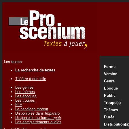
Les textes
Forme
La recherche de textes
Version
Théâtre à domicile
Genre
Les genres
Epoque
Les thèmes
Public
Les époques
Les troupes
Troupe(s)
FLE
Le handicap moteur
Thèmes
Disponibles dans
Imparato
Durée
Disponibles au format
epub
Les enregistrements audios
Distribution(s