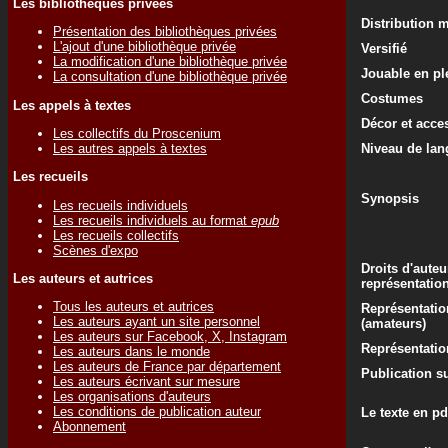
Les bibliothèques privées
Distribution 
Présentation des bibliothèques privées
L'ajout d'une bibliothèque privée
Versifié
La modification d'une bibliothèque privée
Jouable en ple
La consultation d'une bibliothèque privée
Costumes
Les appels à textes
Décor et acce
Les collectifs du Proscenium
Les autres appels à textes
Niveau de lan
Les recueils
Synopsis
Les recueils individuels
Les recueils individuels au format
epub
Les recueils collectifs
Scènes d'expo
Droits d'auteu
Les auteurs et autrices
représentatio
Tous les auteurs et autrices
Représentatio
Les auteurs ayant un site personnel
(amateurs)
Les auteurs sur Facebook, X, Instagram
Représentati
Les auteurs dans le monde
Les auteurs de France par département
Publication su
Les auteurs écrivant sur mesure
Les organisations d'auteurs
Les conditions de publication auteur
Le texte en pd
Abonnement