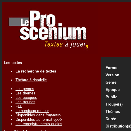
Les textes
Forme
La recherche de textes
Version
Théâtre à domicile
Genre
Les genres
Epoque
Les thèmes
Public
Les époques
Les troupes
Troupe(s)
FLE
Le handicap moteur
Thèmes
Disponibles dans
Imparato
Durée
Disponibles au format
epub
Les enregistrements audios
Distribution(s