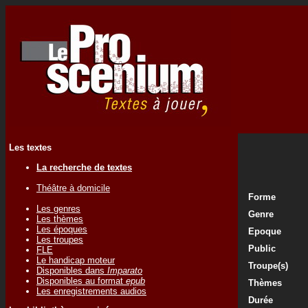
Les textes
La recherche de textes
Théâtre à domicile
Forme
Les genres
Genre
Les thèmes
Les époques
Epoque
Les troupes
Public
FLE
Le handicap moteur
Troupe(s)
Disponibles dans
Imparato
Disponibles au format
epub
Thèmes
Les enregistrements audios
Durée