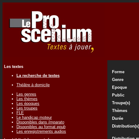
Les textes
Forme
La recherche de textes
Genre
Théâtre à domicile
Epoque
Les genres
Public
Les thèmes
Troupe(s)
Les époques
Les troupes
Thèmes
FLE
Le handicap moteur
Durée
Disponibles dans
Imparato
Distribution(s
Disponibles au format
epub
Les enregistrements audios
Distribution 