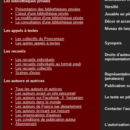
Les bibliothèques privées
Versifié
Présentation des bibliothèques privées
L'ajout d'une bibliothèque privée
Jouable en ple
La modification d'une bibliothèque privée
Décor et acce
La consultation d'une bibliothèque privée
Niveau de lan
Les appels à textes
Les collectifs du Proscenium
Les autres appels à textes
Synopsis
Les recueils
Droits d'auteu
représentatio
Les recueils individuels
Les recueils individuels au format
epub
Les recueils collectifs
Scènes d'expo
Représentatio
(amateurs)
Les auteurs et autrices
Publication su
Tous les auteurs et autrices
Les auteurs ayant un site personnel
Le texte en pd
Les auteurs sur Facebook, X, Instagram
Les auteurs dans le monde
Les auteurs de France par département
Contacter l'au
Les auteurs écrivant sur mesure
Les organisations d'auteurs
Les conditions de publication auteur
Abonnement
L'autorisation