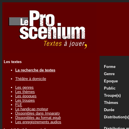
Les textes
Forme
La recherche de textes
Genre
Théâtre à domicile
Epoque
Les genres
Public
Les thèmes
Troupe(s)
Les époques
Les troupes
Thèmes
FLE
Le handicap moteur
Durée
Disponibles dans
Imparato
Distribution(s
Disponibles au format
epub
Les enregistrements audios
Distribution 