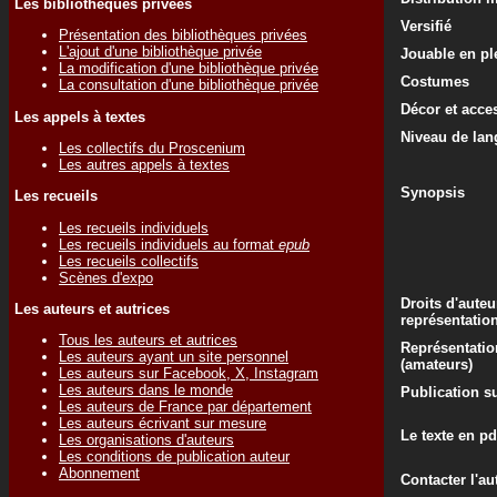
Les bibliothèques privées
Versifié
Présentation des bibliothèques privées
L'ajout d'une bibliothèque privée
Jouable en ple
La modification d'une bibliothèque privée
Costumes
La consultation d'une bibliothèque privée
Décor et acce
Les appels à textes
Niveau de lan
Les collectifs du Proscenium
Les autres appels à textes
Synopsis
Les recueils
Les recueils individuels
Les recueils individuels au format
epub
Les recueils collectifs
Scènes d'expo
Droits d'auteu
Les auteurs et autrices
représentatio
Tous les auteurs et autrices
Représentatio
Les auteurs ayant un site personnel
(amateurs)
Les auteurs sur Facebook, X, Instagram
Les auteurs dans le monde
Publication su
Les auteurs de France par département
Les auteurs écrivant sur mesure
Le texte en pd
Les organisations d'auteurs
Les conditions de publication auteur
Abonnement
Contacter l'au