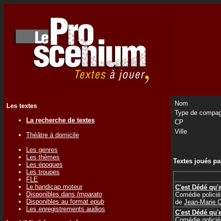
Nom
Les textes
Type de compag
La recherche de textes
CP
Ville
Théâtre à domicile
Les genres
Les thèmes
Textes joués p
Les époques
Les troupes
FLE
Le handicap moteur
C'est Dédé qu'
Disponibles dans
Imparato
Comédie policiè
Disponibles au format
epub
de
Jean-Marie
Les enregistrements audios
C'est Dédé qu'
Comédie policiè