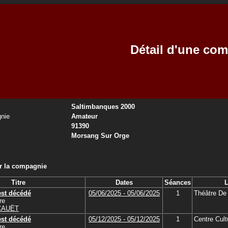
Détail d'une co
Saltimbanques 2000
nie
Amateur
91390
Morsang Sur Orge
ar la compagnie
Titre
Dates
Séances
L
est décédé
05/06/2025 - 05/06/2025
1
Théâtre De 
re
 CAUËT
est décédé
05/12/2025 - 05/12/2025
1
Centre Cult
re