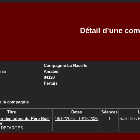
Détail d'une co
Compagnie La Nacelle
nie
Amateur
84120
Pertuis
ar la compagnie
Titre
Dates
Séances
L
on des lutins du Père Noël
19/12/2025 - 19/12/2025
1
Salle Des 
se
er DEFARGES