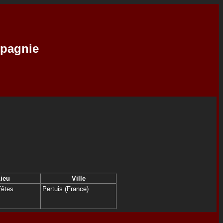
mpagnie
ieu
Ville
Fêtes
Pertuis (France)