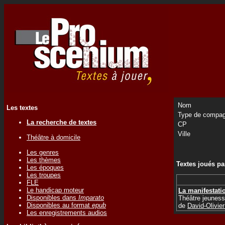
Nom
Les textes
Type de compag
La recherche de textes
CP
Ville
Théâtre à domicile
Les genres
Les thèmes
Textes joués p
Les époques
Les troupes
FLE
Le handicap moteur
La manifestati
Disponibles dans
Imparato
Théâtre jeunes
Disponibles au format
epub
de
David-Olivi
Les enregistrements audios