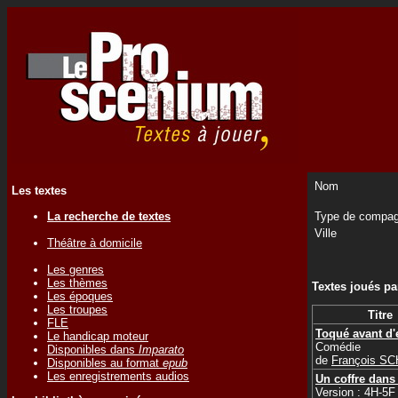
Nom
Les textes
La recherche de textes
Type de compag
Ville
Théâtre à domicile
Les genres
Les thèmes
Textes joués p
Les époques
Les troupes
Titre
FLE
Toqué avant d'
Le handicap moteur
Comédie
Disponibles dans
Imparato
de
François S
Disponibles au format
epub
Les enregistrements audios
Un coffre dans
Version : 4H-5F