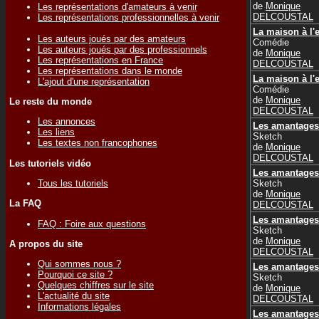
de
Monique
Les représentations d'amateurs à venir
DELCOUSTAL
Les représentations professionnelles à venir
La maison à l'
Les auteurs joués par des amateurs
Comédie
Les auteurs joués par des professionnels
de
Monique
Les représentations en France
DELCOUSTAL
Les représentations dans le monde
La maison à l'
L'ajout d'une représentation
Comédie
de
Monique
Le reste du monde
DELCOUSTAL
Les annonces
Les amantages
Les liens
Sketch
Les textes non francophones
de
Monique
DELCOUSTAL
Les tutoriels vidéo
Les amantages
Tous les tutoriels
Sketch
de
Monique
La FAQ
DELCOUSTAL
Les amantages
FAQ : Foire aux questions
Sketch
de
Monique
A propos du site
DELCOUSTAL
Qui sommes nous ?
Les amantages
Pourquoi ce site ?
Sketch
Quelques chiffres sur le site
de
Monique
L'actualité du site
DELCOUSTAL
Informations légales
Les amantages