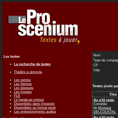
Nom
Les textes
Type de compag
La recherche de textes
CP
Ville
Théâtre à domicile
Les genres
Les thèmes
Textes joués p
Les époques
Les troupes
Titre
FLE
Le handicap moteur
Au p'tit resto
Disponibles dans
Imparato
Comédie
Disponibles au format
epub
de
Monique
Les enregistrements audios
DELCOUSTAL
Au p'tit resto