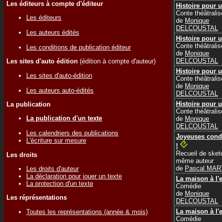
Les éditeurs à compte d'éditeur
Histoire pour u
Conte théâtralis
Les éditeurs
de
Monique
DELCOUSTAL
Les auteurs édités
Histoire pour u
Conte théâtralis
Les conditions de publication éditeur
de
Monique
DELCOUSTAL
Les sites d'auto édition
(édition à compte d'auteur)
Histoire pour u
Les sites d'auto-édition
Conte théâtralis
de
Monique
Les auteurs auto-édités
DELCOUSTAL
Histoire pour u
La publication
Conte théâtralis
La publication d'un texte
de
Monique
DELCOUSTAL
Les calendriers des publications
Joyeuses cond
L'écriture sur mesure
!
Recueil de sket
Les droits
même auteur
de
Pascal MAR
Les droits d'auteur
La déclaration pour jouer un texte
La maison à l'
La protection d'un texte
Comédie
de
Monique
Les réprésentations
DELCOUSTAL
La maison à l'
Toutes les représentations (année & mois)
Comédie