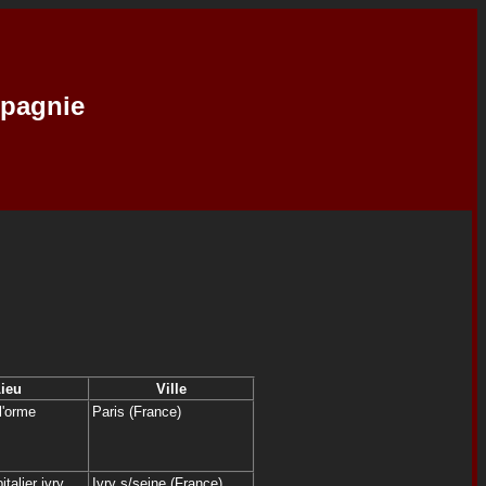
mpagnie
ieu
Ville
l'orme
Paris (France)
talier ivry
Ivry s/seine (France)