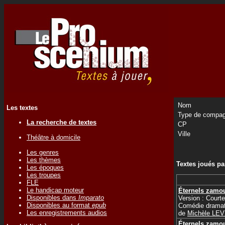
Nom
Les textes
Type de compag
La recherche de textes
CP
Ville
Théâtre à domicile
Les genres
Les thèmes
Textes joués p
Les époques
Les troupes
FLE
Le handicap moteur
Éternels zamo
Disponibles dans
Imparato
Version : Courte
Disponibles au format
epub
Comédie dramat
Les enregistrements audios
de
Michèle LE
Éternels zamo