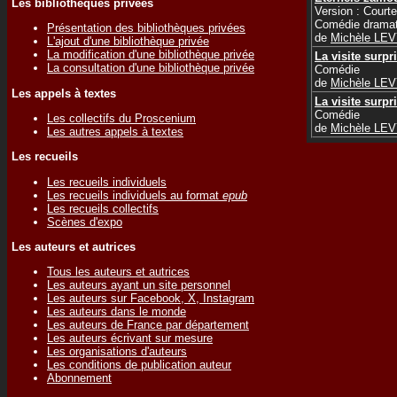
Les bibliothèques privées
Version : Courte
Comédie dramat
Présentation des bibliothèques privées
de
Michèle LE
L'ajout d'une bibliothèque privée
La modification d'une bibliothèque privée
La visite surpr
La consultation d'une bibliothèque privée
Comédie
de
Michèle LE
Les appels à textes
La visite surpr
Comédie
Les collectifs du Proscenium
de
Michèle LE
Les autres appels à textes
Les recueils
Les recueils individuels
Les recueils individuels au format
epub
Les recueils collectifs
Scènes d'expo
Les auteurs et autrices
Tous les auteurs et autrices
Les auteurs ayant un site personnel
Les auteurs sur Facebook, X, Instagram
Les auteurs dans le monde
Les auteurs de France par département
Les auteurs écrivant sur mesure
Les organisations d'auteurs
Les conditions de publication auteur
Abonnement