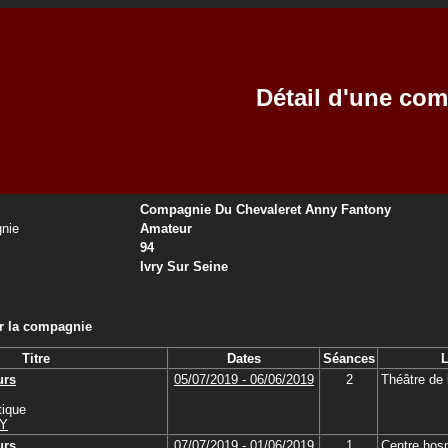
Détail d'une co
Compagnie Du Chevaleret Anny Fantony
nie
Amateur
94
Ivry Sur Seine
ar la compagnie
Titre
Dates
Séances
L
urs
05/07/2019 - 06/06/2019
2
Théâtre de 
ique
VY
urs
07/07/2019 - 01/06/2019
1
Centre hospi