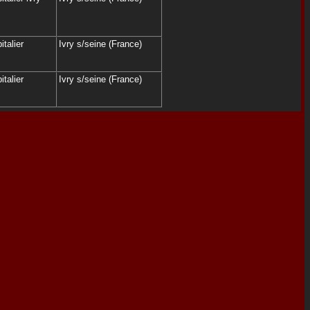
italier
Ivry s/seine (France)
italier
Ivry s/seine (France)