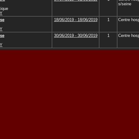
s/seine
ique
VY
ise
18/06/2019 - 18/06/2019
1
Centre hosp
VY
ise
30/06/2019 - 30/06/2019
1
Centre hosp
VY