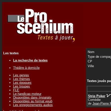
Nom
Les textes
Type de compag
La recherche de textes
CP
Ville
Théâtre à domicile
Les genres
Les thèmes
Textes joués p
Les époques
Les troupes
FLE
Le handicap moteur
Strip Poker
Disponibles dans
Imparato
Comédie
Disponibles au format
epub
de
Jean-Pierr
Les enregistrements audios