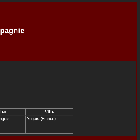
mpagnie
ieu
Ville
Angers
Angers (France)