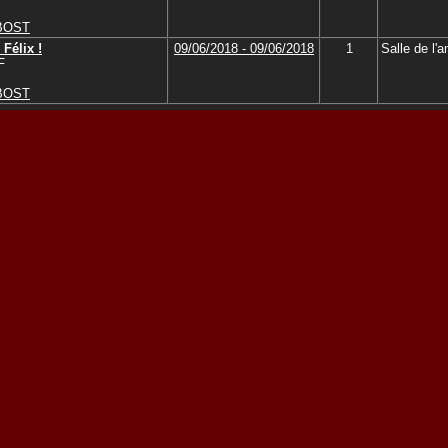
UBOST
Félix !
09/06/2018 - 09/06/2018
1
Salle de l'a
F
UBOST