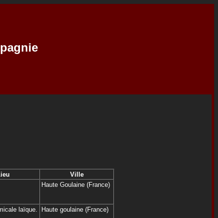
mpagnie
ieu
Ville
Haute Goulaine (France)
micale laïque.
Haute goulaine (France)