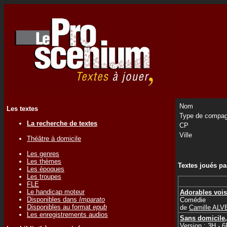
Nom
Les textes
Type de compag
La recherche de textes
CP
Ville
Théâtre à domicile
Les genres
Les thèmes
Textes joués p
Les époques
Les troupes
FLE
Le handicap moteur
Adorables vois
Disponibles dans
Imparato
Comédie
Disponibles au format
epub
de
Camille ALV
Les enregistrements audios
Sans domicile, 
Version : 3H - 6