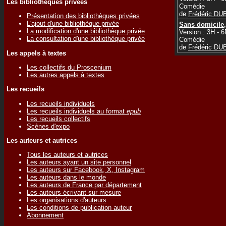
Les bibliothèques privées
Comédie
de
Frédéric D
Présentation des bibliothèques privées
L'ajout d'une bibliothèque privée
Sans domicile, 
La modification d'une bibliothèque privée
Version : 3H - 6
La consultation d'une bibliothèque privée
Comédie
de
Frédéric D
Les appels à textes
Les collectifs du Proscenium
Les autres appels à textes
Les recueils
Les recueils individuels
Les recueils individuels au format
epub
Les recueils collectifs
Scènes d'expo
Les auteurs et autrices
Tous les auteurs et autrices
Les auteurs ayant un site personnel
Les auteurs sur Facebook, X, Instagram
Les auteurs dans le monde
Les auteurs de France par département
Les auteurs écrivant sur mesure
Les organisations d'auteurs
Les conditions de publication auteur
Abonnement