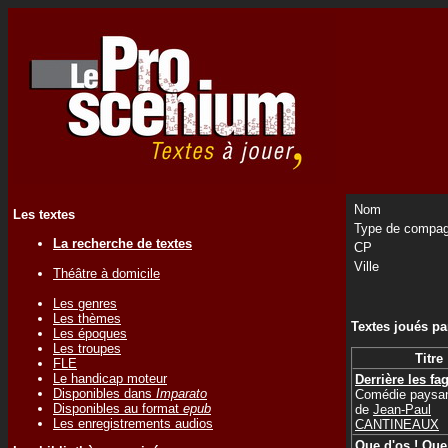
Nom
Les textes
Type de compag
La recherche de textes
CP
Ville
Théâtre à domicile
Les genres
Les thèmes
Textes joués p
Les époques
Les troupes
Titre
FLE
Le handicap moteur
Derrière les fa
Disponibles dans
Imparato
Comédie paysa
Disponibles au format
epub
de
Jean-Paul
Les enregistrements audios
CANTINEAUX
Que d'os ! Que 