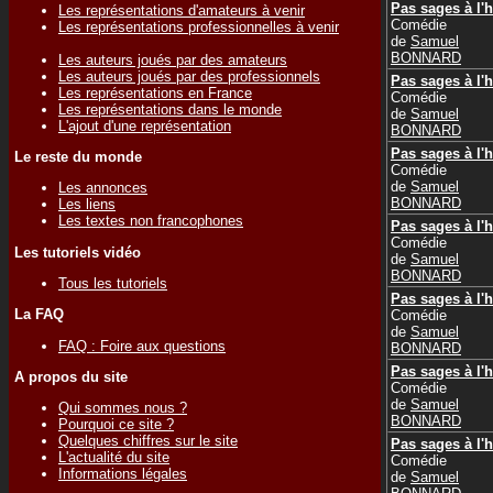
Pas sages à l'h
Les représentations d'amateurs à venir
Comédie
Les représentations professionnelles à venir
de
Samuel
BONNARD
Les auteurs joués par des amateurs
Les auteurs joués par des professionnels
Pas sages à l'h
Les représentations en France
Comédie
Les représentations dans le monde
de
Samuel
L'ajout d'une représentation
BONNARD
Pas sages à l'h
Le reste du monde
Comédie
de
Samuel
Les annonces
BONNARD
Les liens
Les textes non francophones
Pas sages à l'h
Comédie
Les tutoriels vidéo
de
Samuel
BONNARD
Tous les tutoriels
Pas sages à l'h
La FAQ
Comédie
de
Samuel
FAQ : Foire aux questions
BONNARD
Pas sages à l'h
A propos du site
Comédie
de
Samuel
Qui sommes nous ?
BONNARD
Pourquoi ce site ?
Quelques chiffres sur le site
Pas sages à l'h
L'actualité du site
Comédie
Informations légales
de
Samuel