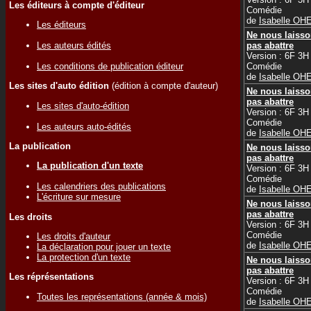
Les éditeurs à compte d'éditeur
Comédie
de
Isabelle OH
Les éditeurs
Ne nous laiss
Les auteurs édités
pas abattre
Version : 6F 3H
Les conditions de publication éditeur
Comédie
de
Isabelle OH
Les sites d'auto édition
(édition à compte d'auteur)
Ne nous laiss
pas abattre
Les sites d'auto-édition
Version : 6F 3H
Comédie
Les auteurs auto-édités
de
Isabelle OH
La publication
Ne nous laiss
pas abattre
La publication d'un texte
Version : 6F 3H
Comédie
Les calendriers des publications
de
Isabelle OH
L'écriture sur mesure
Ne nous laiss
pas abattre
Les droits
Version : 6F 3H
Comédie
Les droits d'auteur
de
Isabelle OH
La déclaration pour jouer un texte
La protection d'un texte
Ne nous laiss
pas abattre
Les réprésentations
Version : 6F 3H
Comédie
Toutes les représentations (année & mois)
de
Isabelle OH