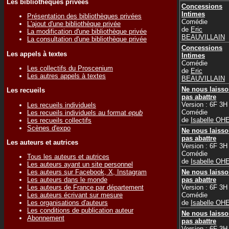
Les bibliothèques privées
Concessions
Intimes
Présentation des bibliothèques privées
Comédie
L'ajout d'une bibliothèque privée
de
Eric
La modification d'une bibliothèque privée
BEAUVILLAIN
La consultation d'une bibliothèque privée
Concessions
Les appels à textes
Intimes
Comédie
Les collectifs du Proscenium
de
Eric
Les autres appels à textes
BEAUVILLAIN
Ne nous laiss
Les recueils
pas abattre
Version : 6F 3H
Les recueils individuels
Comédie
Les recueils individuels au format
epub
de
Isabelle OH
Les recueils collectifs
Scènes d'expo
Ne nous laiss
pas abattre
Les auteurs et autrices
Version : 6F 3H
Comédie
Tous les auteurs et autrices
de
Isabelle OH
Les auteurs ayant un site personnel
Ne nous laiss
Les auteurs sur Facebook, X, Instagram
pas abattre
Les auteurs dans le monde
Version : 6F 3H
Les auteurs de France par département
Comédie
Les auteurs écrivant sur mesure
de
Isabelle OH
Les organisations d'auteurs
Les conditions de publication auteur
Ne nous laiss
Abonnement
pas abattre
Version : 6F 3H