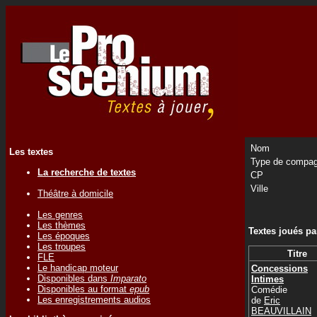
Nom
Les textes
Type de compag
La recherche de textes
CP
Ville
Théâtre à domicile
Les genres
Les thèmes
Textes joués p
Les époques
Les troupes
Titre
FLE
Le handicap moteur
Concessions
Disponibles dans
Imparato
Intimes
Disponibles au format
epub
Comédie
Les enregistrements audios
de
Eric
BEAUVILLAIN