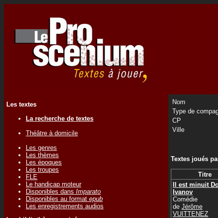
Nom
Les textes
Type de compag
La recherche de textes
CP
Ville
Théâtre à domicile
Les genres
Les thèmes
Textes joués p
Les époques
Les troupes
Titre
FLE
Le handicap moteur
Il est minuit D
Disponibles dans
Imparato
Ivanov
Disponibles au format
epub
Comédie
Les enregistrements audios
de
Jérôme
VUITTENEZ