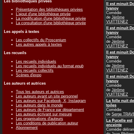
Les bibliothèques privées
Il est minuit D
Ivanov
Présentation des bibliothèques privées
Comédie
L'ajout d'une bibliothèque privée
de
Jérôme
La modification d'une bibliothèque privée
VUITTENEZ
La consultation d'une bibliothèque privée
Il est minuit D
Les appels à textes
Ivanov
Comédie
Les collectifs du Proscenium
de
Jérôme
Les autres appels à textes
VUITTENEZ
Il est minuit D
Les recueils
Ivanov
Comédie
Les recueils individuels
de
Jérôme
Les recueils individuels au format
epub
VUITTENEZ
Les recueils collectifs
Scènes d'expo
Il est minuit D
Ivanov
Les auteurs et autrices
Comédie
de
Jérôme
Tous les auteurs et autrices
VUITTENEZ
Les auteurs ayant un site personnel
La folle nuit d
Les auteurs sur Facebook, X, Instagram
toiles
Les auteurs dans le monde
Comédie
Les auteurs de France par département
de
Serge TRA
Les auteurs écrivant sur mesure
Les organisations d'auteurs
La Pucelle est
Les conditions de publication auteur
enceinte
Abonnement
Comédie déliran
de
Jean-Philipp