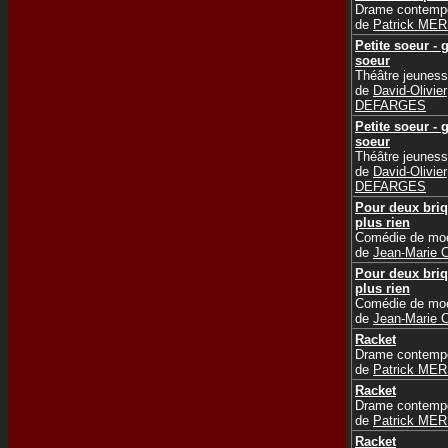
Drame contemp
de
Patrick ME
Petite soeur - 
soeur
Théâtre jeunes
de
David-Olivier
DEFARGES
Petite soeur - 
soeur
Théâtre jeunes
de
David-Olivier
DEFARGES
Pour deux briq
plus rien
Comédie de mo
de
Jean-Marie
Pour deux briq
plus rien
Comédie de mo
de
Jean-Marie
Racket
Drame contemp
de
Patrick ME
Racket
Drame contemp
de
Patrick ME
Racket