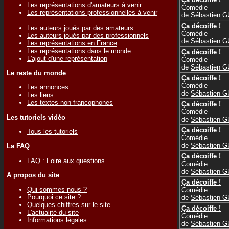
Les représentations d'amateurs à venir
Comédie
Les représentations professionnelles à venir
de
Sébastien 
Ça décoiffe !
Les auteurs joués par des amateurs
Comédie
Les auteurs joués par des professionnels
de
Sébastien 
Les représentations en France
Les représentations dans le monde
Ça décoiffe !
L'ajout d'une représentation
Comédie
de
Sébastien 
Le reste du monde
Ça décoiffe !
Comédie
Les annonces
de
Sébastien 
Les liens
Les textes non francophones
Ça décoiffe !
Comédie
Les tutoriels vidéo
de
Sébastien 
Ça décoiffe !
Tous les tutoriels
Comédie
de
Sébastien 
La FAQ
Ça décoiffe !
FAQ : Foire aux questions
Comédie
de
Sébastien 
A propos du site
Ça décoiffe !
Qui sommes nous ?
Comédie
Pourquoi ce site ?
de
Sébastien 
Quelques chiffres sur le site
Ça décoiffe !
L'actualité du site
Comédie
Informations légales
de
Sébastien 