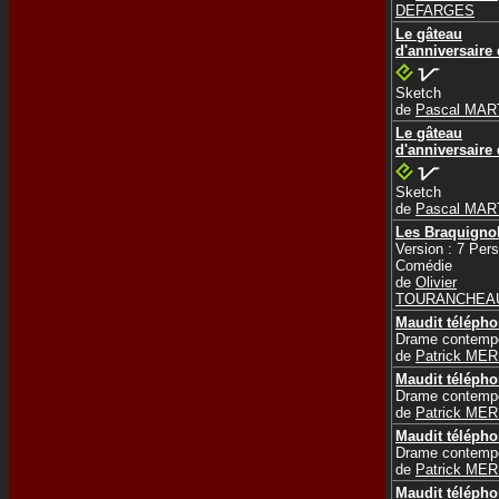
DEFARGES
Le gâteau
d'anniversaire
Sketch
de
Pascal MAR
Le gâteau
d'anniversaire
Sketch
de
Pascal MAR
Les Braquigno
Version : 7 Per
Comédie
de
Olivier
TOURANCHEA
Maudit téléph
Drame contemp
de
Patrick ME
Maudit téléph
Drame contemp
de
Patrick ME
Maudit téléph
Drame contemp
de
Patrick ME
Maudit téléph