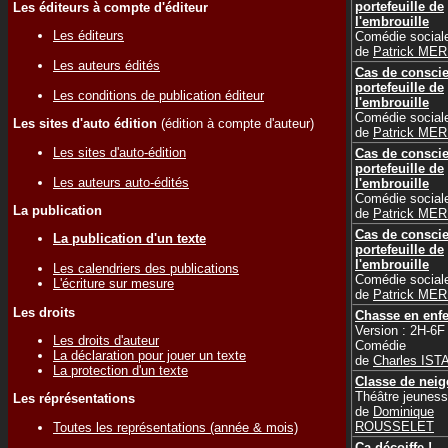
portefeuille de
Les éditeurs à compte d'éditeur
l'embrouille
Les éditeurs
Comédie social
de
Patrick ME
Les auteurs édités
Cas de conscie
portefeuille de
Les conditions de publication éditeur
l'embrouille
Comédie social
Les sites d'auto édition
(édition à compte d'auteur)
de
Patrick ME
Les sites d'auto-édition
Cas de conscie
portefeuille de
Les auteurs auto-édités
l'embrouille
Comédie social
La publication
de
Patrick ME
Cas de conscie
La publication d'un texte
portefeuille de
l'embrouille
Les calendriers des publications
Comédie social
L'écriture sur mesure
de
Patrick ME
Les droits
Chasse en enfe
Version : 2H-6F
Les droits d'auteur
Comédie
La déclaration pour jouer un texte
de
Charles IST
La protection d'un texte
Classe de neig
Théâtre jeunes
Les réprésentations
de
Dominique
ROUSSELET
Toutes les représentations (année & mois)
Ça décoiffe !