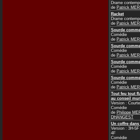
Drame contemp
de
Patrick ME
Racket
Drame contemp
de
Patrick ME
Sourde comme
Comédie
de
Patrick ME
Sourde comme
Comédie
de
Patrick ME
Sourde comme
Comédie
de
Patrick ME
Sourde comme
Comédie
de
Patrick ME
Tout feu tout 
au conseil mun
Version : Courte
Comédie
de
Philippe M
DHANGEST
Un coffre dans
Version : 3H-5F
4F
Comédie