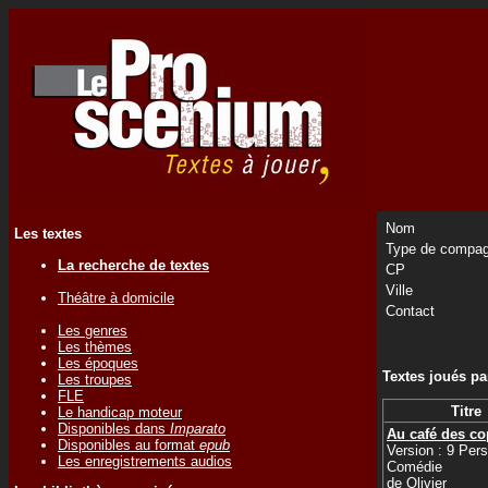
Nom
Les textes
Type de compag
La recherche de textes
CP
Ville
Théâtre à domicile
Contact
Les genres
Les thèmes
Les époques
Textes joués p
Les troupes
FLE
Titre
Le handicap moteur
Disponibles dans
Imparato
Au café des co
Disponibles au format
epub
Version : 9 Per
Les enregistrements audios
Comédie
de
Olivier