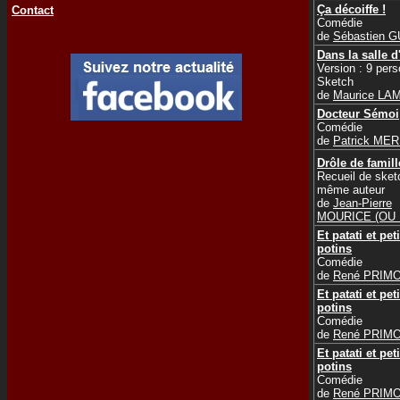
Ça décoiffe !
Contact
Comédie
de
Sébastien 
Dans la salle d
Version : 9 per
Sketch
de
Maurice LA
Docteur Sémoi
Comédie
de
Patrick ME
Drôle de famill
Recueil de sket
même auteur
de
Jean-Pierre
MOURICE (OU
Et patati et pet
potins
Comédie
de
René PRIM
Et patati et pet
potins
Comédie
de
René PRIM
Et patati et pet
potins
Comédie
de
René PRIM