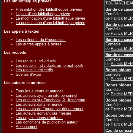
Les bibliothèques privées
TOURANCHEA
Bande de casse
Présentation des bibliothèques privées
Comédie
L'ajout d'une bibliothèque privée
de
Patrick ME
La modification d'une bibliothèque privée
La consultation d'une bibliothèque privée
Bande de casse
Comédie
Les appels à textes
de
Patrick ME
Les collectifs du Proscenium
Bande de casse
Les autres appels à textes
Comédie
de
Patrick ME
Les recueils
Bande de casse
Comédie
Les recueils individuels
de
Patrick ME
Les recueils individuels au format
epub
Les recueils collectifs
Bobos bidons
Scènes d'expo
Comédie
de
Patrick ME
Les auteurs et autrices
Bobos bidons
Comédie
Tous les auteurs et autrices
de
Patrick ME
Les auteurs ayant un site personnel
Les auteurs sur Facebook, X, Instagram
Bobos bidons
Les auteurs dans le monde
Comédie
Les auteurs de France par département
de
Patrick ME
Les auteurs écrivant sur mesure
Bobos bidons
Les organisations d'auteurs
Comédie
Les conditions de publication auteur
de
Patrick ME
Abonnement
Cas de conscie