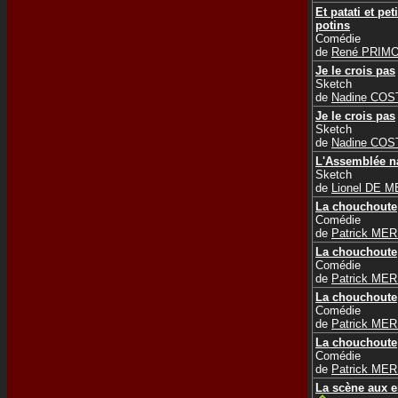
Et patati et pet
potins
Comédie
de
René PRIM
Je le crois pas
Sketch
de
Nadine COS
Je le crois pas
Sketch
de
Nadine COS
L'Assemblée n
Sketch
de
Lionel DE 
La chouchoute
Comédie
de
Patrick ME
La chouchoute
Comédie
de
Patrick ME
La chouchoute
Comédie
de
Patrick ME
La chouchoute
Comédie
de
Patrick ME
La scène aux e