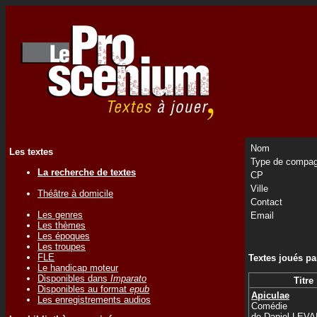
Nom
Les textes
Type de compag
La recherche de textes
CP
Ville
Théâtre à domicile
Contact
Les genres
Email
Les thèmes
Les époques
Les troupes
FLE
Textes joués p
Le handicap moteur
Disponibles dans
Imparato
Titre
Disponibles au format
epub
Apiculae
Les enregistrements audios
Comédie
de
Daniel LEV