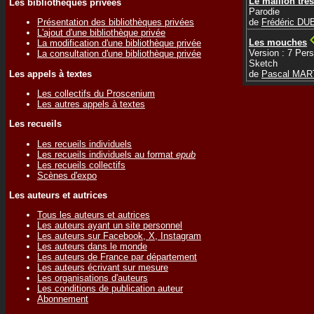
Le maillon très
Les bibliothèques privées
Parodie
de
Frédéric D
Présentation des bibliothèques privées
L'ajout d'une bibliothèque privée
Les mouches
La modification d'une bibliothèque privée
Version : 7 Per
La consultation d'une bibliothèque privée
Sketch
Les appels à textes
de
Pascal MAR
Les collectifs du Proscenium
Les autres appels à textes
Les recueils
Les recueils individuels
Les recueils individuels au format
epub
Les recueils collectifs
Scènes d'expo
Les auteurs et autrices
Tous les auteurs et autrices
Les auteurs ayant un site personnel
Les auteurs sur Facebook, X, Instagram
Les auteurs dans le monde
Les auteurs de France par département
Les auteurs écrivant sur mesure
Les organisations d'auteurs
Les conditions de publication auteur
Abonnement