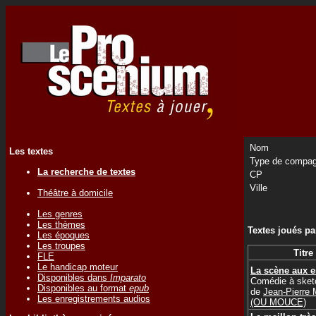
Nom
Les textes
Type de compag
La recherche de textes
CP
Ville
Théâtre à domicile
Les genres
Les thèmes
Textes joués p
Les époques
Les troupes
Titre
FLE
Le handicap moteur
La scène aux e
Disponibles dans
Imparato
Comédie à sket
Disponibles au format
epub
de
Jean-Pierr
Les enregistrements audios
(OU MOUCE)