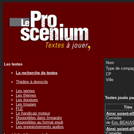
Nom
Les textes
Type de compag
La recherche de textes
CP
Ville
Théâtre à domicile
Les genres
Les thèmes
Textes joués p
Les époques
Les troupes
Titre
FLE
Le handicap moteur
Ainsi soient-el
Disponibles dans
Imparato
Comédie
Disponibles au format
epub
de
Eric BEAUV
Les enregistrements audios
Ainsi soient-el
Comédie