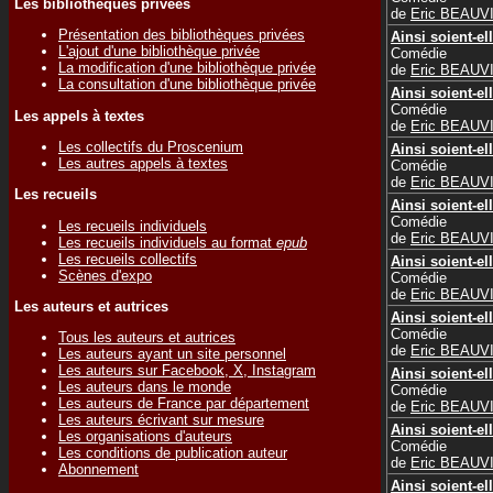
Les bibliothèques privées
de
Eric BEAUV
Présentation des bibliothèques privées
Ainsi soient-el
L'ajout d'une bibliothèque privée
Comédie
La modification d'une bibliothèque privée
de
Eric BEAUV
La consultation d'une bibliothèque privée
Ainsi soient-el
Comédie
Les appels à textes
de
Eric BEAUV
Les collectifs du Proscenium
Ainsi soient-el
Les autres appels à textes
Comédie
de
Eric BEAUV
Les recueils
Ainsi soient-el
Comédie
Les recueils individuels
de
Eric BEAUV
Les recueils individuels au format
epub
Les recueils collectifs
Ainsi soient-el
Scènes d'expo
Comédie
de
Eric BEAUV
Les auteurs et autrices
Ainsi soient-el
Comédie
Tous les auteurs et autrices
de
Eric BEAUV
Les auteurs ayant un site personnel
Les auteurs sur Facebook, X, Instagram
Ainsi soient-el
Les auteurs dans le monde
Comédie
Les auteurs de France par département
de
Eric BEAUV
Les auteurs écrivant sur mesure
Ainsi soient-el
Les organisations d'auteurs
Comédie
Les conditions de publication auteur
de
Eric BEAUV
Abonnement
Ainsi soient-el