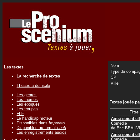
Nom
Les textes
Type de compag
La recherche de textes
CP
Ville
Théâtre à domicile
Les genres
Les thèmes
Textes joués p
Les époques
Les troupes
Titre
FLE
Le handicap moteur
Ainsi soient-el
Disponibles dans
Imparato
Comédie
Disponibles au format
epub
de
Eric BEAUV
Les enregistrements audios
Ainsi soient-el
Comédie