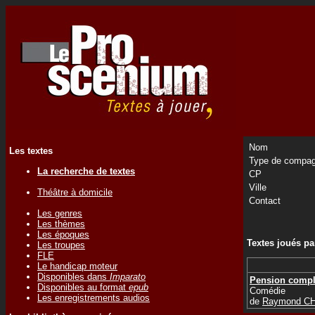
Nom
Les textes
Type de compag
La recherche de textes
CP
Ville
Théâtre à domicile
Contact
Les genres
Les thèmes
Les époques
Textes joués p
Les troupes
FLE
Le handicap moteur
Disponibles dans
Imparato
Pension compl
Disponibles au format
epub
Comédie
Les enregistrements audios
de
Raymond C