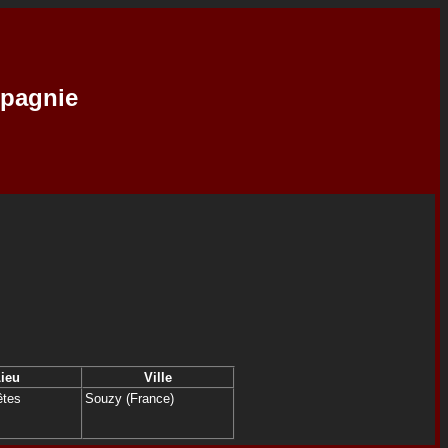
mpagnie
ieu
Ville
êtes
Souzy (France)