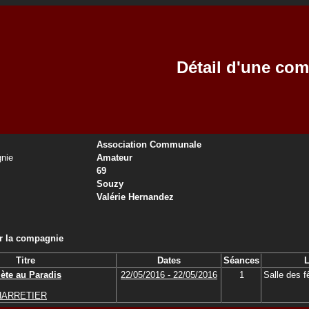
Détail d'une co
Association Communale
nie
Amateur
69
Souzy
Valérie Hernandez
ar la compagnie
Titre
Dates
Séances
L
ète au Paradis
22/05/2016 - 22/05/2016
1
Salle des f
HARRETIER