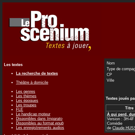
Nom
Les textes
Type de compag
La recherche de textes
CP
Ville
Théâtre à domicile
Les genres
Les thèmes
Textes joués p
Les époques
Les troupes
Titre
FLE
Le handicap moteur
À qui perd, dur
Disponibles dans
Imparato
Version : 3H-4F
Disponibles au format
epub
Comédie
Les enregistrements audios
de
Claude HU