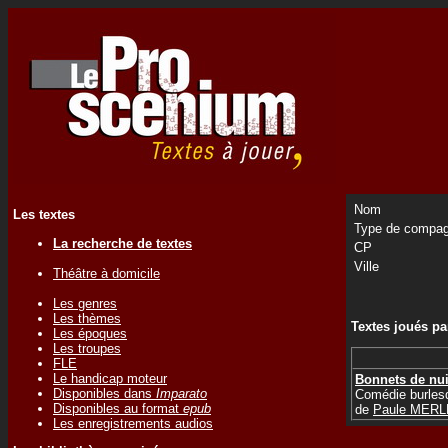
Nom
Les textes
Type de compag
La recherche de textes
CP
Ville
Théâtre à domicile
Les genres
Les thèmes
Textes joués p
Les époques
Les troupes
FLE
Le handicap moteur
Bonnets de nui
Disponibles dans
Imparato
Comédie burles
Disponibles au format
epub
de
Paule MERL
Les enregistrements audios