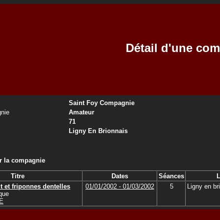
Détail d'une co
Saint Foy Compagnie
nie
Amateur
71
Ligny En Brionnais
ar la compagnie
Titre
Dates
Séances
L
t et friponnes dentelles
01/01/2002 - 01/03/2002
5
Ligny en br
que
E