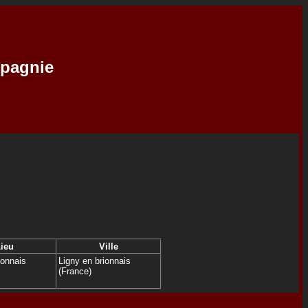
mpagnie
ieu
Ville
ionnais
Ligny en brionnais
(France)