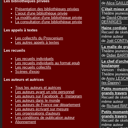
Les bibliothèques privées
de
Alice GAILL
C'était mieux a
Présentation des bibliothèques privées
Théâtre jeunes
L'ajout d'une bibliothèque privée
de
David-Olivier
La modification d'une bibliothèque privée
DEFARGES
La consultation d'une bibliothèque privée
Haine cordiale
Les appels à textes
Recueil de sket
même auteur
Les collectifs du Proscenium
de
Joël CONTI
Les autres appels à textes
La malle de g
Les recueils
Théâtre jeunes
de
Didier BART
Les recueils individuels
Le chef d'orche
Les recueils individuels au format
epub
boulanger
Les recueils collectifs
Version : théâtr
Scènes d'expo
Théâtre jeunes
de
Anny LESCA
Les auteurs et autrices
(ex-Daprey)
Tous les auteurs et autrices
Petits moments
Les auteurs ayant un site personnel
grands travers
Les auteurs sur Facebook, X, Instagram
Recueil de sket
Les auteurs dans le monde
même auteur
Les auteurs de France par département
de
Richard RA
Les auteurs écrivant sur mesure
Petits moments
Les organisations d'auteurs
grands travers
Les conditions de publication auteur
Recueil de sket
Abonnement
même auteur