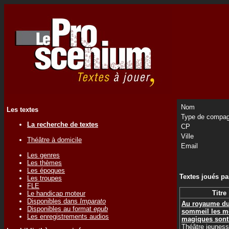
Nom
Les textes
Type de compag
La recherche de textes
CP
Ville
Théâtre à domicile
Email
Les genres
Les thèmes
Les époques
Textes joués p
Les troupes
FLE
Titre
Le handicap moteur
Disponibles dans
Imparato
Au royaume d
Disponibles au format
epub
sommeil les m
Les enregistrements audios
magiques sont
Théâtre jeunes