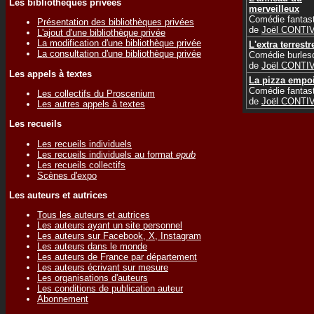
Les bibliothèques privées
merveilleux
Comédie fantas
Présentation des bibliothèques privées
de
Joël CONTI
L'ajout d'une bibliothèque privée
La modification d'une bibliothèque privée
L'extra terrestr
La consultation d'une bibliothèque privée
Comédie burles
de
Joël CONTI
Les appels à textes
La pizza empo
Comédie fantas
Les collectifs du Proscenium
de
Joël CONTI
Les autres appels à textes
Les recueils
Les recueils individuels
Les recueils individuels au format
epub
Les recueils collectifs
Scènes d'expo
Les auteurs et autrices
Tous les auteurs et autrices
Les auteurs ayant un site personnel
Les auteurs sur Facebook, X, Instagram
Les auteurs dans le monde
Les auteurs de France par département
Les auteurs écrivant sur mesure
Les organisations d'auteurs
Les conditions de publication auteur
Abonnement