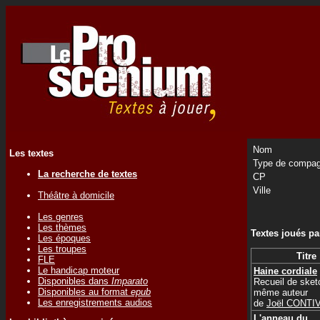
Nom
Les textes
Type de compag
La recherche de textes
CP
Ville
Théâtre à domicile
Les genres
Les thèmes
Textes joués p
Les époques
Les troupes
Titre
FLE
Le handicap moteur
Haine cordiale
Disponibles dans
Imparato
Recueil de sket
Disponibles au format
epub
même auteur
Les enregistrements audios
de
Joël CONTI
L'anneau du