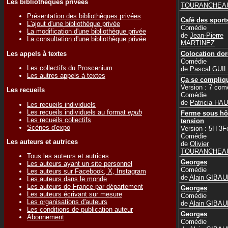
Les bibliothèques privées
TOURANCHEA
Présentation des bibliothèques privées
Café des sport
L'ajout d'une bibliothèque privée
Comédie
La modification d'une bibliothèque privée
de
Jean-Pierre
La consultation d'une bibliothèque privée
MARTINEZ
Les appels à textes
Colocation dor
Comédie
Les collectifs du Proscenium
de
Pascal GU
Les autres appels à textes
Ça se compliq
Version : 7 com
Les recueils
Comédie
de
Patricia HA
Les recueils individuels
Les recueils individuels au format
epub
Ferme sous hô
Les recueils collectifs
tension
Scènes d'expo
Version : 5H 3F
Comédie
Les auteurs et autrices
de
Olivier
TOURANCHEA
Tous les auteurs et autrices
Georges
Les auteurs ayant un site personnel
Comédie
Les auteurs sur Facebook, X, Instagram
de
Alain GIBA
Les auteurs dans le monde
Les auteurs de France par département
Georges
Les auteurs écrivant sur mesure
Comédie
Les organisations d'auteurs
de
Alain GIBA
Les conditions de publication auteur
Georges
Abonnement
Comédie