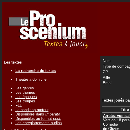
Nom
Les textes
Type de compag
La recherche de textes
CP
Ville
Théâtre à domicile
Email
Les genres
Les thèmes
Les époques
Textes joués p
Les troupes
FLE
Titre
Le handicap moteur
Disponibles dans
Imparato
Arrêtez vos sal
Disponibles au format
epub
Version : 8 per
Les enregistrements audios
Comédie
de
Olivier