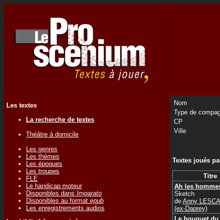
Nom
Les textes
Type de compag
La recherche de textes
CP
Ville
Théâtre à domicile
Les genres
Les thèmes
Textes joués p
Les époques
Les troupes
Titre
FLE
Le handicap moteur
Ah les hommes
Disponibles dans
Imparato
Sketch
Disponibles au format
epub
de
Anny LESCA
Les enregistrements audios
(ex-Daprey)
Le bouquet du