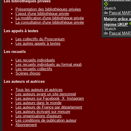
Les bibliothèques privées
Sketch
Présentation des bibliothèques privées
de
Pascal MAR
L'ajout d'une bibliothèque privée
La modification d'une bibliothèque privée
Maigrir grâce 
La consultation d'une bibliothèque privée
régime UKUP
Sketch
Les appels à textes
de
Pascal MAR
Les collectifs du Proscenium
Les autres appels à textes
Les recueils
Les recueils individuels
Les recueils individuels au format
epub
Les recueils collectifs
Scènes d'expo
Les auteurs et autrices
Tous les auteurs et autrices
Les auteurs ayant un site personnel
Les auteurs sur Facebook, X, Instagram
Les auteurs dans le monde
Les auteurs de France par département
Les auteurs écrivant sur mesure
Les organisations d'auteurs
Les conditions de publication auteur
Abonnement