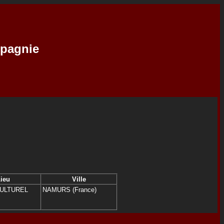
mpagnie
ieu
Ville
ULTUREL
NAMURS (France)