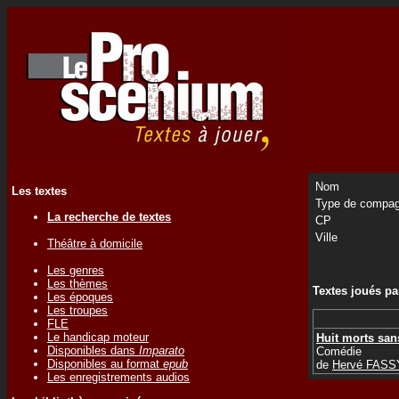
Nom
Les textes
Type de compag
La recherche de textes
CP
Ville
Théâtre à domicile
Les genres
Les thèmes
Textes joués p
Les époques
Les troupes
FLE
Le handicap moteur
Huit morts sa
Disponibles dans
Imparato
Comédie
Disponibles au format
epub
de
Hervé FASS
Les enregistrements audios