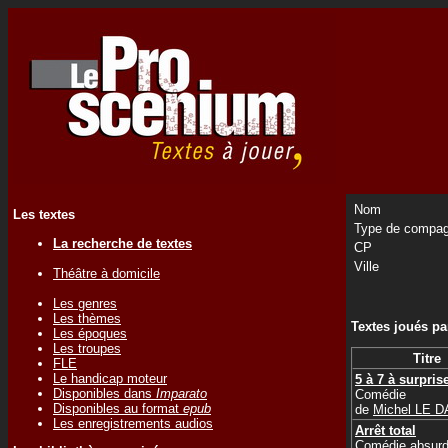
Nom
Les textes
Type de compag
La recherche de textes
CP
Ville
Théâtre à domicile
Les genres
Les thèmes
Textes joués p
Les époques
Les troupes
Titre
FLE
Le handicap moteur
5 à 7 à surpris
Disponibles dans
Imparato
Comédie
Disponibles au format
epub
de
Michel LE D
Les enregistrements audios
Arrêt total
Comédie absur