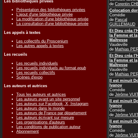
Les bibliothèques privées
de
Corentin C
Présentation des bibliothèques privées
Colocation dor
L'ajout d'une bibliothèque privée
Comédie
La modification d'une bibliothèque privée
de
Pascal
La consultation d'une bibliothèque privée
GUILLEMAUD
Et Dieu créa l
Les appels à textes
la Femme et la
Maîtresse
Les collectifs du Proscenium
Vaudeville
Les autres appels à textes
de
Mathias PE
Les recueils
Et Dieu créa l
la Femme et la
Les recueils individuels
Maîtresse
Les recueils individuels au format
epub
Vaudeville
Les recueils collectifs
de
Mathias PE
Scènes d'expo
Il est minuit D
Ivanov
Les auteurs et autrices
Comédie
de
Jérôme VUI
Tous les auteurs et autrices
Les auteurs ayant un site personnel
Il est minuit D
Les auteurs sur Facebook, X, Instagram
Ivanov
Les auteurs dans le monde
Comédie
Les auteurs de France par département
de
Jérôme VUI
Les auteurs écrivant sur mesure
Il est minuit D
Les organisations d'auteurs
Ivanov
Les conditions de publication auteur
Comédie
Abonnement
de
Jérôme VUI