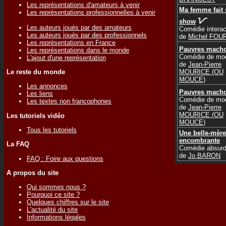
Les représentations d'amateurs à venir
Ma femme fait
Les représentations professionnelles à venir
show
Les auteurs joués par des amateurs
Comédie interac
Les auteurs joués par des professionnels
de
Michel FOU
Les représentations en France
Pauvres mach
Les représentations dans le monde
Comédie de mo
L'ajout d'une représentation
de
Jean-Pierre
Le reste du monde
MOURICE (OU
MOUCE)
Les annonces
Pauvres mach
Les liens
Comédie de mo
Les textes non francophones
de
Jean-Pierre
MOURICE (OU
Les tutoriels vidéo
MOUCE)
Tous les tutoriels
Une belle-mère
encombrante
La FAQ
Comédie absur
de
Jo BARON
FAQ : Foire aux questions
A propos du site
Qui sommes nous ?
Pourquoi ce site ?
Quelques chiffres sur le site
L'actualité du site
Informations légales