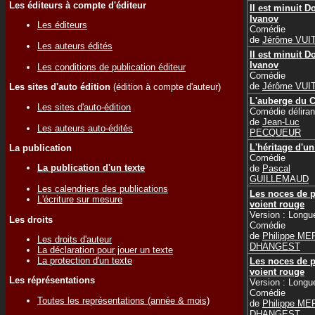
Les éditeurs à compte d'éditeur
Il est minuit D
Ivanov
Les éditeurs
Comédie
de
Jérôme VUI
Les auteurs édités
Il est minuit D
Ivanov
Les conditions de publication éditeur
Comédie
de
Jérôme VUI
Les sites d'auto édition
(édition à compte d'auteur)
L'auberge du 
Les sites d'auto-édition
Comédie déliran
de
Jean-Luc
Les auteurs auto-édités
PECQUEUR
L'héritage d'un
La publication
Comédie
La publication d'un texte
de
Pascal
GUILLEMAUD
Les calendriers des publications
Les noces de 
L'écriture sur mesure
voient rouge
Version : Longu
Les droits
Comédie
de
Philippe M
Les droits d'auteur
DHANGEST
La déclaration pour jouer un texte
La protection d'un texte
Les noces de 
voient rouge
Les réprésentations
Version : Longu
Comédie
Toutes les représentations (année & mois)
de
Philippe M
DHANGEST