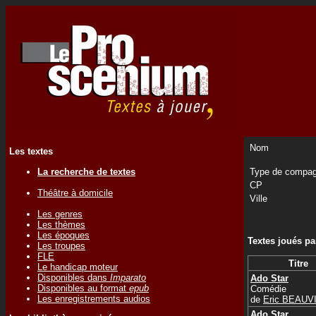
Nom
Les textes
La recherche de textes
Type de compag
CP
Théâtre à domicile
Ville
Les genres
Les thèmes
Les époques
Textes joués p
Les troupes
FLE
Titre
Le handicap moteur
Disponibles dans
Imparato
Ado Star
Disponibles au format
epub
Comédie
Les enregistrements audios
de
Eric BEAUV
Ado Star