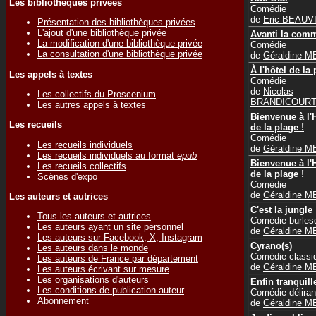
Les bibliothèques privées
Comédie
de
Eric BEAUV
Présentation des bibliothèques privées
L'ajout d'une bibliothèque privée
Avanti la comm
La modification d'une bibliothèque privée
Comédie
La consultation d'une bibliothèque privée
de
Géraldine 
À l'hôtel de la
Les appels à textes
Comédie
de
Nicolas
Les collectifs du Proscenium
BRANDICOUR
Les autres appels à textes
Bienvenue à l'
Les recueils
de la plage !
Comédie
Les recueils individuels
de
Géraldine 
Les recueils individuels au format
epub
Bienvenue à l'
Les recueils collectifs
de la plage !
Scènes d'expo
Comédie
de
Géraldine 
Les auteurs et autrices
C'est la jungle 
Tous les auteurs et autrices
Comédie burles
Les auteurs ayant un site personnel
de
Géraldine 
Les auteurs sur Facebook, X, Instagram
Cyrano(s)
Les auteurs dans le monde
Comédie classi
Les auteurs de France par département
de
Géraldine 
Les auteurs écrivant sur mesure
Les organisations d'auteurs
Enfin tranquill
Les conditions de publication auteur
Comédie déliran
Abonnement
de
Géraldine 