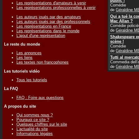
public !
Les représentations d'amateurs à venir
Comédie
Les représentations professionnelles à venir
de
Géraldine 
Qui a tué la c
Les auteurs joués par des amateurs
Mac Allan ?
Les auteurs joués par des professionnels
Comédie policiè
Les représentations en France
de
Géraldine 
Les représentations dans le monde
L'ajout d'une représentation
Shakespeare e
scène !
Le reste du monde
Comédie
de
Géraldine 
Les annonces
Tutti al mercato
Les liens
Commedia dell'a
Les textes non francophones
de
Géraldine 
Les tutoriels vidéo
Tous les tutoriels
La FAQ
FAQ : Foire aux questions
A propos du site
Qui sommes nous ?
Pourquoi ce site ?
Quelques chiffres sur le site
L'actualité du site
Informations légales