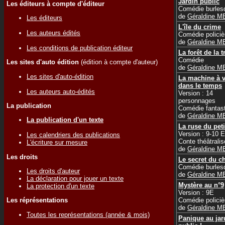
Jardin public
Les éditeurs à compte d'éditeur
Comédie burles
de
Géraldine 
Les éditeurs
L'île du crime
Les auteurs édités
Comédie policiè
de
Géraldine 
Les conditions de publication éditeur
La forêt de la t
Comédie
Les sites d'auto édition
(édition à compte d'auteur)
de
Géraldine 
Les sites d'auto-édition
La machine à 
dans le temps
Les auteurs auto-édités
Version : 14
personnages
La publication
Comédie fantas
de
Géraldine 
La publication d'un texte
La ruse du peti
Version : 9-10 
Les calendriers des publications
Conte théâtralis
L'écriture sur mesure
de
Géraldine 
Les droits
Le secret du c
Comédie burles
Les droits d'auteur
de
Géraldine 
La déclaration pour jouer un texte
Mystère au n°9
La protection d'un texte
Version : 9E
Comédie policiè
Les réprésentations
de
Géraldine 
Toutes les représentations (année & mois)
Panique au jar