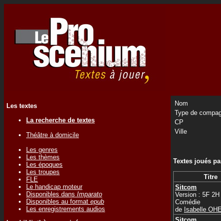
Nom
Les textes
Type de compag
La recherche de textes
CP
Ville
Théâtre à domicile
Les genres
Les thèmes
Textes joués p
Les époques
Les troupes
Titre
FLE
Le handicap moteur
Sitcom
Disponibles dans
Imparato
Version : 5F 2H
Disponibles au format
epub
Comédie
Les enregistrements audios
de
Isabelle OH
Sitcom