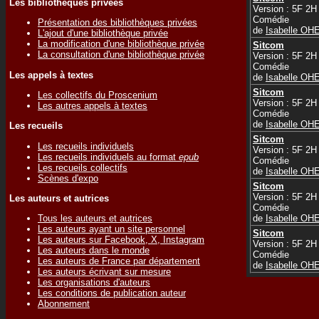
Les bibliothèques privées
Version : 5F 2H
Comédie
Présentation des bibliothèques privées
de
Isabelle OH
L'ajout d'une bibliothèque privée
La modification d'une bibliothèque privée
Sitcom
La consultation d'une bibliothèque privée
Version : 5F 2H
Comédie
Les appels à textes
de
Isabelle OH
Sitcom
Les collectifs du Proscenium
Version : 5F 2H
Les autres appels à textes
Comédie
de
Isabelle OH
Les recueils
Sitcom
Les recueils individuels
Version : 5F 2H
Les recueils individuels au format
epub
Comédie
Les recueils collectifs
de
Isabelle OH
Scènes d'expo
Sitcom
Version : 5F 2H
Les auteurs et autrices
Comédie
de
Isabelle OH
Tous les auteurs et autrices
Les auteurs ayant un site personnel
Sitcom
Les auteurs sur Facebook, X, Instagram
Version : 5F 2H
Les auteurs dans le monde
Comédie
Les auteurs de France par département
de
Isabelle OH
Les auteurs écrivant sur mesure
Les organisations d'auteurs
Les conditions de publication auteur
Abonnement