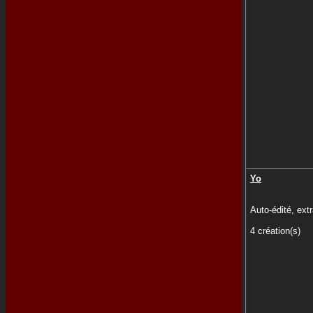
Yo
Auto-édité, extr
4 création(s)