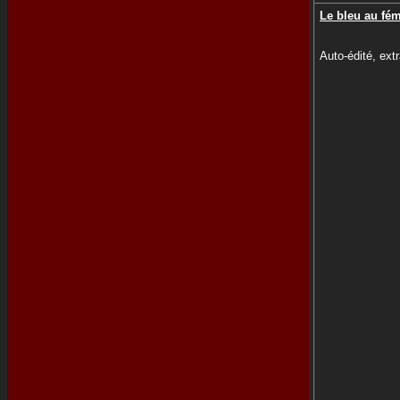
Le bleu au fé
Auto-édité, extr