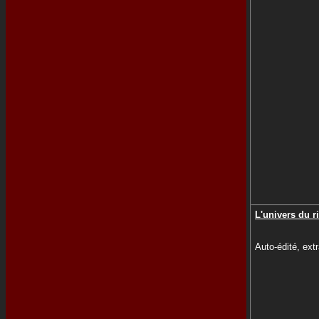
L'univers du r
Auto-édité, extr