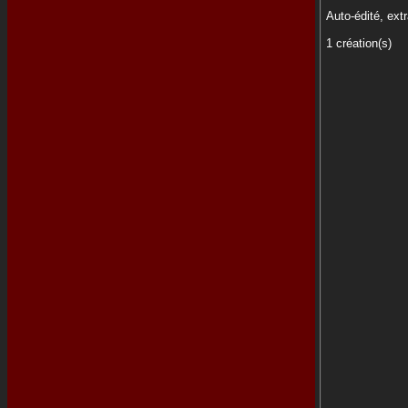
Auto-édité, extr
1 création(s)