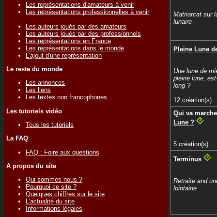
Les représentations d'amateurs à venir
Les représentations professionnelles à venir
Matriarcat sur 
lunaire
Les auteurs joués par des amateurs
Les auteurs joués par des professionnels
Les représentations en France
Les représentations dans le monde
Pleine Lune d
L'ajout d'une représentation
Le reste du monde
Une lune de mie
pleine lune, est
Les annonces
long ?
Les liens
Les textes non francophones
12 création(s)
Les tutoriels vidéo
Qui va marcher
Lune ?
Tous les tutoriels
La FAQ
5 création(s)
FAQ : Foire aux questions
Terminus
A propos du site
Qui sommes nous ?
Retraite and un
Pourquoi ce site ?
lointaine
Quelques chiffres sur le site
L'actualité du site
Informations légales