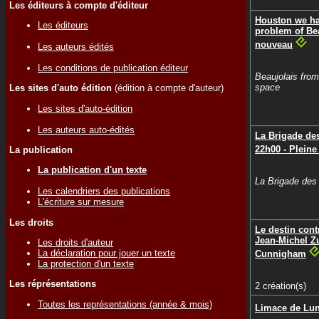
Les éditeurs à compte d'éditeur
Houston we ha
Les éditeurs
problem of Be
nouveau
Les auteurs édités
Les conditions de publication éditeur
Beaujolais from
space
Les sites d'auto édition
(édition à compte d'auteur)
Les sites d'auto-édition
Les auteurs auto-édités
La Brigade de
22h00 - Pleine
La publication
La publication d'un texte
La Brigade des
Les calendriers des publications
L'écriture sur mesure
Les droits
Le destin cont
Jean-Michel Zu
Les droits d'auteur
La déclaration pour jouer un texte
Cunnigham
La protection d'un texte
Les réprésentations
2 création(s)
Toutes les représentations (année & mois)
Limace de Lu