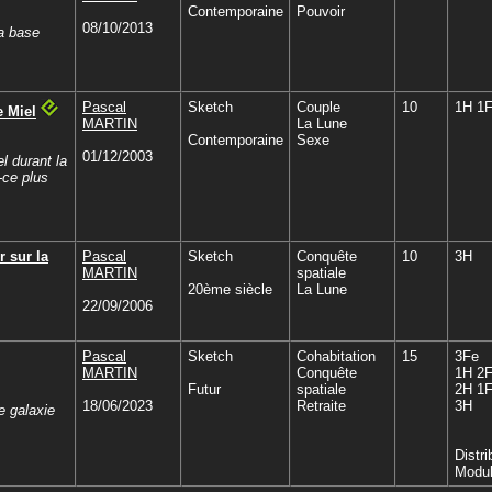
Contemporaine
Pouvoir
08/10/2013
la base
Pascal
Sketch
Couple
10
1H 1
e Miel
MARTIN
La Lune
Contemporaine
Sexe
01/12/2003
l durant la
-ce plus
 sur la
Pascal
Sketch
Conquête
10
3H
MARTIN
spatiale
20ème siècle
La Lune
22/09/2006
Pascal
Sketch
Cohabitation
15
3Fe
MARTIN
Conquête
1H 2
Futur
spatiale
2H 1
18/06/2023
Retraite
3H
e galaxie
Distri
Modul