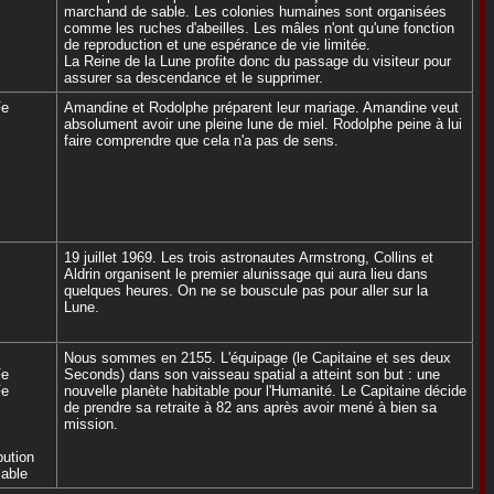
marchand de sable. Les colonies humaines sont organisées
comme les ruches d'abeilles. Les mâles n'ont qu'une fonction
de reproduction et une espérance de vie limitée.
La Reine de la Lune profite donc du passage du visiteur pour
assurer sa descendance et le supprimer.
Fe
Amandine et Rodolphe préparent leur mariage. Amandine veut
absolument avoir une pleine lune de miel. Rodolphe peine à lui
faire comprendre que cela n'a pas de sens.
19 juillet 1969. Les trois astronautes Armstrong, Collins et
Aldrin organisent le premier alunissage qui aura lieu dans
quelques heures. On ne se bouscule pas pour aller sur la
Lune.
Nous sommes en 2155. L'équipage (le Capitaine et ses deux
Fe
Seconds) dans son vaisseau spatial a atteint son but : une
Fe
nouvelle planète habitable pour l'Humanité. Le Capitaine décide
de prendre sa retraite à 82 ans après avoir mené à bien sa
mission.
bution
able