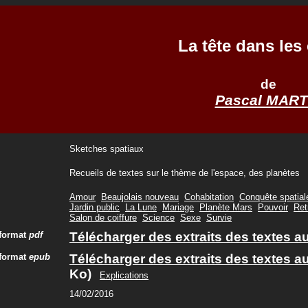
La tête dans les 
de
Pascal MART
Sketches spatiaux
Recueils de textes sur le thème de l'espace, des planètes
Amour
Beaujolais nouveau
Cohabitation
Conquête spatial
Jardin public
La Lune
Mariage
Planète Mars
Pouvoir
Ret
Salon de coiffure
Science
Sexe
Survie
 format
pdf
Télécharger des extraits des textes a
 format
epub
Télécharger des extraits des textes a
Ko)
Explications
14/02/2016