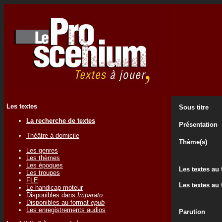
Les textes
Sous titre
La recherche de textes
Présentation
Théâtre à domicile
Thème(s)
Les genres
Les thèmes
Les époques
Les textes au
Les troupes
FLE
Les textes au
Le handicap moteur
Disponibles dans
Imparato
Disponibles au format
epub
Les enregistrements audios
Parution