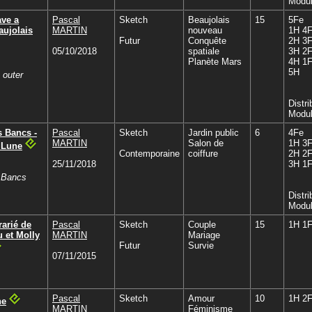
Modul
ve a
Pascal
Sketch
Beaujolais
15
5Fe
aujolais
MARTIN
nouveau
1H 4
Futur
Conquête
2H 3
05/10/2018
spatiale
3H 2
Planète Mars
4H 1
5H
 outer
Distri
Modul
s Bancs -
Pascal
Sketch
Jardin public
6
4Fe
MARTIN
Salon de
1H 3
 Lune
Contemporaine
coiffure
2H 2
25/11/2018
3H 1
 Bancs
Distri
Modul
rarié de
Pascal
Sketch
Couple
15
1H 1
 et Molly
MARTIN
Mariage
Futur
Survie
07/11/2015
Pascal
Sketch
Amour
10
1H 2
ne
MARTIN
Féminisme