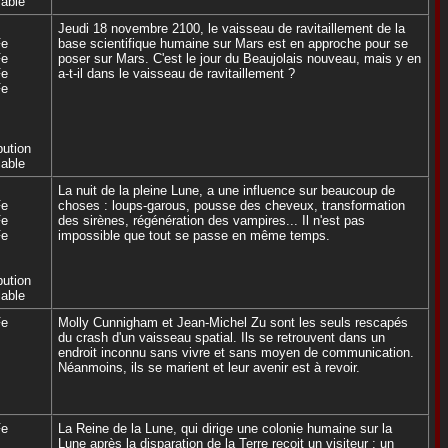
able
Jeudi 18 novembre 2100, le vaisseau de ravitaillement de la
Fe
base scientifique humaine sur Mars est en approche pour se
Fe
poser sur Mars. C'est le jour du Beaujolais nouveau, mais y en
Fe
a-t-il dans le vaisseau de ravitaillement ?
Fe
bution
able
La nuit de la pleine Lune, a une influence sur beaucoup de
Fe
choses : loups-garous, pousse des cheveux, transformation
Fe
des sirènes, régénération des vampires... Il n'est pas
Fe
impossible que tout se passe en même temps.
bution
able
Fe
Molly Cunnigham et Jean-Michel Zu sont les seuls rescapés
du crash d'un vaisseau spatial. Ils se retrouvent dans un
endroit inconnu sans vivre et sans moyen de communication.
Néanmoins, ils se marient et leur avenir est à revoir.
Fe
La Reine de la Lune, qui dirige une colonie humaine sur la
Lune après la disparation de la Terre reçoit un visiteur : un