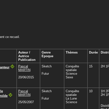
nt ce recueil.
Auteur /
Genre
Thèmes
Durée
Distr
Autrice
Epoque
Publication
Pascal
Sketch
Conquête
15
2H 1
anteur
MARTIN
spatiale
Futur
Science
20/06/2015
Sexe
le
Pascal
Sketch
Conquête
10
1H 2
MARTIN
spatiale
2H 1
roïde
Futur
La Lune
25/05/2007
Science
Distri