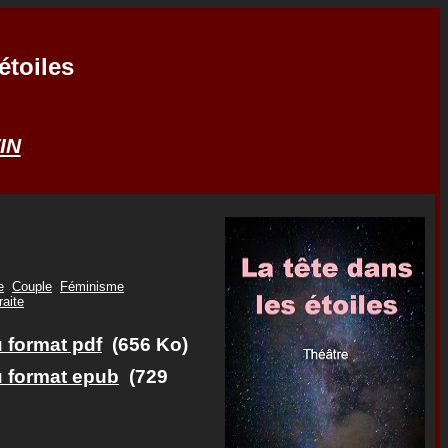
étoiles
IN
e
Couple
Féminisme
raite
u format pdf
(656 Ko)
u format epub
(729