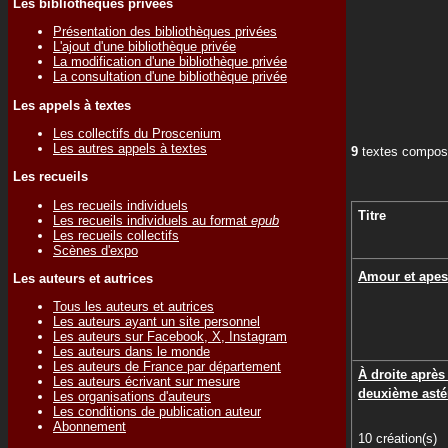
Les bibliothèques privées
Présentation des bibliothèques privées
L'ajout d'une bibliothèque privée
La modification d'une bibliothèque privée
La consultation d'une bibliothèque privée
Les appels à textes
Les collectifs du Proscenium
Les autres appels à textes
9
textes compose
Les recueils
Les recueils individuels
Titre
Les recueils individuels au format
epub
Les recueils collectifs
Scènes d'expo
Amour et apes
Les auteurs et autrices
Tous les auteurs et autrices
Les auteurs ayant un site personnel
Les auteurs sur Facebook, X, Instagram
Les auteurs dans le monde
Les auteurs de France par département
À droite après 
Les auteurs écrivant sur mesure
deuxième asté
Les organisations d'auteurs
Les conditions de publication auteur
Abonnement
10 création(s)